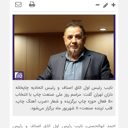
ضرورت بازنگری در شیوه‌های مالیات‌ستانی از اصناف در دوران
رکود
سرشماره «MALIAT» تنها مرجع رسمی ارسال پیامک‌های سازمان
امور مالیاتی
شایعه گرانی بنزین، قیمت خودروهای برقی را بالا برد
موکب جاماندگان اربعین اتاق اصناف تهران و اتحادیه های صنفی
برپا شد
نایب رئیس اول اتاق اصناف و رئیس اتحادیه چاپخانه
داران تهران گفت: مراسم روز ملی صنعت چاپ با انتخاب
۵۰ فعال حوزه چاپ برگزیده و شعار «ضرب آهنگ چاپ،
قلب تپنده صنعت» ۱۱ شهریور ماه برگزار می‌شود.
احمد ابوالحسنی، نایب رئیس اول اتاق اصناف و رئیس