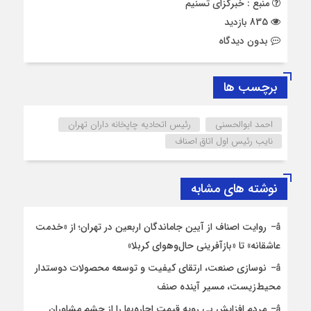
منبع : خبرگزای تسنیم
835 بازدید
بدون دیدگاه
برچسب ها
احمد ابوالحسنی
رئیس اتحادیه چاپخانه داران تهران
نایب رئیس اول اتاق اصناف
نوشته های مشابه
روایت اصناف از آیین جاماندگان اربعین در تهران؛ از «خدمت
عاشقانه» تا «بازآفرینی حال‌وهوای کربلا»
نوسازی صنعت، ارتقای کیفیت و توسعه محصولات دوستدار
محیط‌زیست، مسیر آینده صنف
مردم افزایش بی رویه قیمت اجاره‌بها را از چشم مشاوران