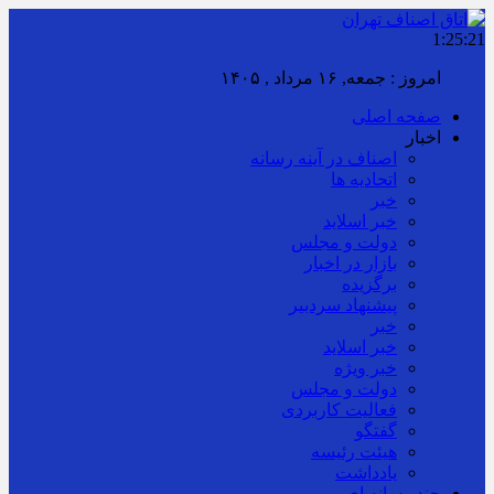
1:25:22
امروز : جمعه, ۱۶ مرداد , ۱۴۰۵
صفحه اصلی
اخبار
اصناف در آینه رسانه
اتحادیه ها
خبر
خبر اسلايد
دولت و مجلس
بازار در اخبار
برگزیده
پیشنهاد سردبیر
خبر
خبر اسلايد
خبر ویژه
دولت و مجلس
فعالیت کاربردی
گفتگو
هیئت رئیسه
یادداشت
چند رسانه ای