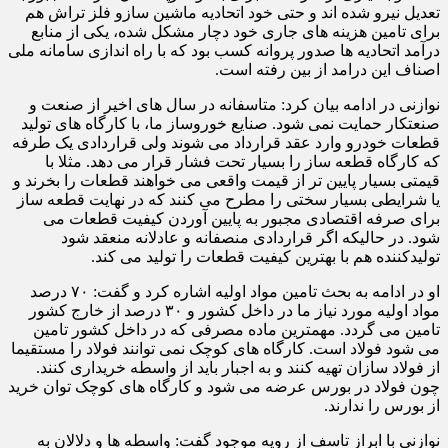
تعدیل نیرو شده اند و حتی خود اتحادیه ماشین سازو فلز تراش هم
برای تامین هزینه های جاری خود دچار مشکل شده، یکی از منابع
درآمد اتحادیه ها صدور پروانه کسب بود که با راه اندازی سامانه ملی
اصناف این درامد از بین رفته است.
نوازنی در ادامه بیان کرد: متاسفانه در سال های اخیر از صنعت و
صنعتکار حمایت نمی شود. صنایع خوروساز ما، با کارگاه های تولید
قطعات خودرو وارد عقد قرارداد می شوند ولی قراردادی یک طرفه
که کارگاه قطعه ساز را بسیار تحت فشار قرار می دهد. مثلا با
قیمتی بسیار پایین تر از قیمت واقعی می خواهند قطعات را بخرند و
یا شرایطی بسیار سختی را مطرح می کنند که در نهایت قطعه ساز
برای صرفه اقتصادی مجبور به پایین آوردن کیفیت قطعات می
شود. در حالیکه اگر قراردادی منصفانه و عادلانه منعقد شود
تولیدکننده هم با بهترین کیفیت قطعات را تولید می کند.
او در ادامه به بحث تامین مواد اولیه اشاره کرد و گفت: ۷۰ درصد
مواد اولیه مورد نیاز ما در داخل کشور و ۳۰ درصد از خارج کشور
تامین می گردد. مهمترین ماده مصرفی که در داخل کشور تامین
می شود فولاد است. کارگاه های کوچک نمی توانند فولاد را مستقیما
از فولاد سازان تهیه کنند و به اجبار باید از واسطه خریداری کنند.
چون فولاد در بورس عرضه می شود و کارگاه های کوچک توان خرید
از بورس را ندارند.
نوازنی با ابراز تاسف از رویه موجود گفت: واسطه ها و دلالان به