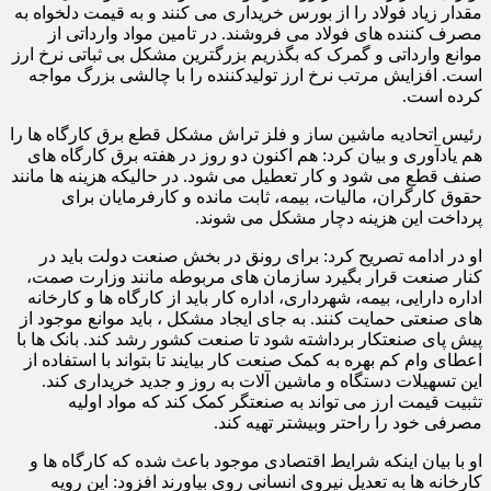
مقدار زیاد فولاد را از بورس خریداری می کنند و به قیمت دلخواه به
مصرف کننده های فولاد می فروشند. در تامین مواد وارداتی از
موانع وارداتی و گمرک که بگذریم بزرگترین مشکل بی ثباتی نرخ ارز
است. افزایش مرتب نرخ ارز تولیدکننده را با چالشی بزرگ مواجه
کرده است.
رئیس اتحادیه ماشین ساز و فلز تراش مشکل قطع برق کارگاه ها را
هم یادآوری و بیان کرد: هم اکنون دو روز در هفته برق کارگاه های
صنف قطع می شود و کار تعطیل می شود. در حالیکه هزینه ها مانند
حقوق کارگران، مالیات، بیمه، ثابت مانده و کارفرمایان برای
پرداخت این هزینه دچار مشکل می شوند.
او در ادامه تصریح کرد: برای رونق در بخش صنعت دولت باید در
کنار صنعت قرار بگیرد سازمان های مربوطه مانند وزارت صمت،
اداره دارایی، بیمه، شهرداری، اداره کار باید از کارگاه ها و کارخانه
های صنعتی حمایت کنند. به جای ایجاد مشکل ، باید موانع موجود از
پیش پای صنعتکار برداشته شود تا صنعت کشور رشد کند. بانک ها با
اعطای وام کم بهره به کمک صنعت کار بیایند تا بتواند با استفاده از
این تسهیلات دستگاه و ماشین آلات به روز و جدید خریداری کند.
تثبیت قیمت ارز می تواند به صنعتگر کمک کند که مواد اولیه
مصرفی خود را راحتر وبیشتر تهیه کند.
او با بیان اینکه شرایط اقتصادی موجود باعث شده که کارگاه ها و
کارخانه ها به تعدیل نیروی انسانی روی بیاورند افزود: این رویه