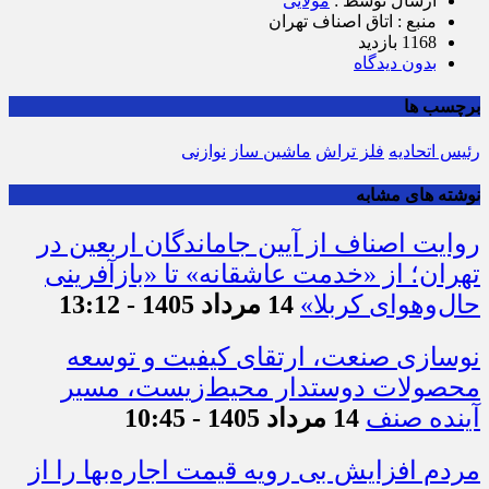
ارسال توسط :
مولایی
منبع : اتاق اصناف تهران
1168 بازدید
بدون دیدگاه
برچسب ها
رئیس اتحادیه
فلز تراش
ماشین ساز
نوازنی
نوشته های مشابه
روایت اصناف از آیین جاماندگان اربعین در
تهران؛ از «خدمت عاشقانه» تا «بازآفرینی
حال‌وهوای کربلا»
14 مرداد 1405 - 13:12
نوسازی صنعت، ارتقای کیفیت و توسعه
محصولات دوستدار محیط‌زیست، مسیر
آینده صنف
14 مرداد 1405 - 10:45
مردم افزایش بی رویه قیمت اجاره‌بها را از