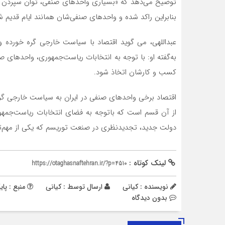
توضیح می‌دهد که «بسیاری واحدهای صنفی، توان سپردن تع
بنابراین راکد شده و واحدهای صنفی‌شان همانند ایام قدیم
عبداللهی، می گوید اقتصاد با سیاست خارجی گره خورده و 
به‌گفته او: با توجه به انتخابات ریاست‌جمهوری، واحدها
کسب و کارشان اتخاذ شود.
اقتصاد برخی واحدهای صنفی در ایران به سیاست خارجی گر
از آن قسم است که باتوجه به فضای انتخابات ریاست‌جمهو
دولت جدید، تجدیدنظری در صنعت توریسم که یکی از مهم‌ت
لینک کوتاه :
https://otaghasnaftehran.ir/?p=4510
نویسنده : کیانی
ارسال توسط :
کیانی
منبع : پای
بدون دیدگاه