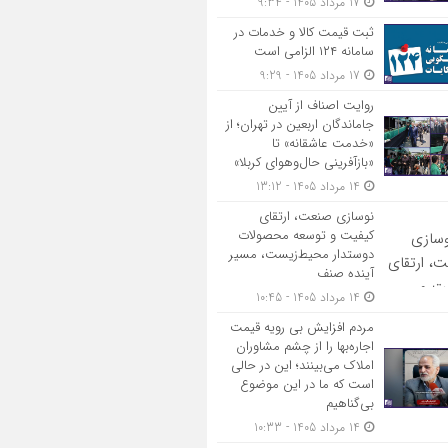
17 مرداد 1405 - 9:34
ثبت قیمت کالا و خدمات در
سامانه ۱۲۴ الزامی است
17 مرداد 1405 - 9:29
روایت اصناف از آیین
جاماندگان اربعین در تهران؛ از
«خدمت عاشقانه» تا
«بازآفرینی حال‌وهوای کربلا»
14 مرداد 1405 - 13:12
نوسازی صنعت، ارتقای
کیفیت و توسعه محصولات
دوستدار محیط‌زیست، مسیر
آینده صنف
14 مرداد 1405 - 10:45
مردم افزایش بی رویه قیمت
اجاره‌بها را از چشم مشاوران
املاک می‌بینند؛ این در حالی
است که ما در این موضوع
بی‌گناهیم
14 مرداد 1405 - 10:33