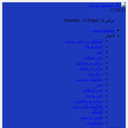
17:59:17
برابر با : Saturday - 8 August - 2026
صفحه اصلی
اخبار
اصناف در آینه رسانه
اتحادیه ها
خبر
خبر اسلايد
دولت و مجلس
بازار در اخبار
برگزیده
پیشنهاد سردبیر
خبر
خبر اسلايد
خبر ویژه
دولت و مجلس
فعالیت کاربردی
گفتگو
هیئت رئیسه
یادداشت
چند رسانه ای