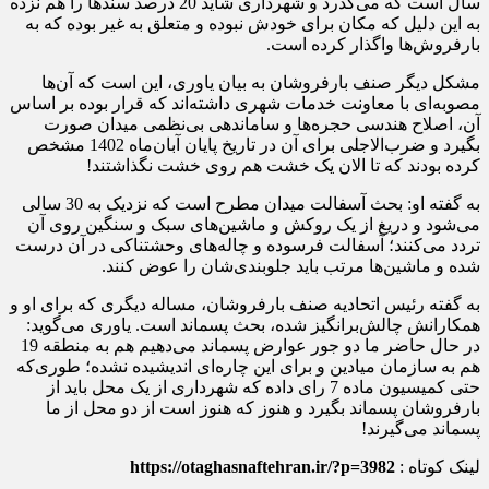
رئیس اتحادیه صنف بارفروشان، می گوید: مشکلاتی که با شهرداری
داریم، زیاد هستند؛ کوهی از مشکلات به این دلیل که شهرداری مالک
است، چالش‌های زیادی برای ما ایجادشده؛ از آن جمله است کلیه
اسنادمان که قراربوده ظرف یک‌سال زده شود و الان بالغ بر 28
سال است که می‌گذرد و شهرداری شاید 20 درصد سندها را هم نزده
به این دلیل که مکان برای خودش نبوده و متعلق به غیر بوده که به
بارفروش‌ها واگذار کرده است.
مشکل دیگر صنف بارفروشان به بیان یاوری، این است که آن‌ها
مصوبه‌ای با معاونت خدمات شهری داشته‌اند که قرار بوده بر اساس
آن، اصلاح هندسی حجره‌ها و ساماندهی بی‌نظمی میدان صورت
بگیرد و ضرب‌الاجلی برای آن در تاریخ پایان آبان‌ماه 1402 مشخص
کرده بودند که تا الان یک خشت هم روی خشت نگذاشتند!
به گفته او: بحث آسفالت میدان مطرح است که نزدیک به 30 سالی
می‌شود و دریغ از یک روکش و ماشین‌های سبک و سنگین روی آن
تردد می‌کنند؛ آسفالت فرسوده و چاله‌های وحشتناکی در آن درست
شده و ماشین‌ها مرتب باید جلوبندی‌شان را عوض کنند.
به گفته رئیس اتحادیه صنف بارفروشان، مساله دیگری که برای او و
همکارانش چالش‌برانگیز شده، بحث پسماند است. یاوری می‌گوید:
در حال حاضر ما دو جور عوارض پسماند می‌دهیم هم به منطقه 19
هم به سازمان میادین و برای این چاره‌ای اندیشیده نشده؛ طوری‌که
حتی کمیسیون ماده 7 رای داده که شهرداری از یک محل باید از