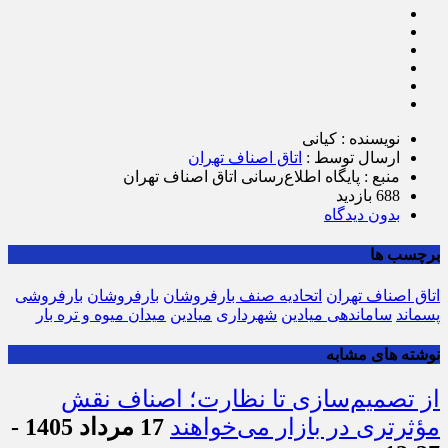
بارفروشان پسماند بگیرد و هنوز که هنوز است از دو محل از ما
پسماند می‌گیرند!
لینک کوتاه :
https://otaghasnaftehran.ir/?p=3982
نویسنده : کیانی
ارسال توسط :
اتاق اصناف تهران
منبع : پایگاه اطلاع‌رسانی اتاق اصناف تهران
688 بازدید
بدون دیدگاه
برچسب ها
اتاق اصناف تهران
اتحادیه صنف بارفروشان
بارفروشان
بارفروشی
پسماند
ساماندهی میادین
شهرداری
میادین
میدان میوه و تره بار
نوشته های مشابه