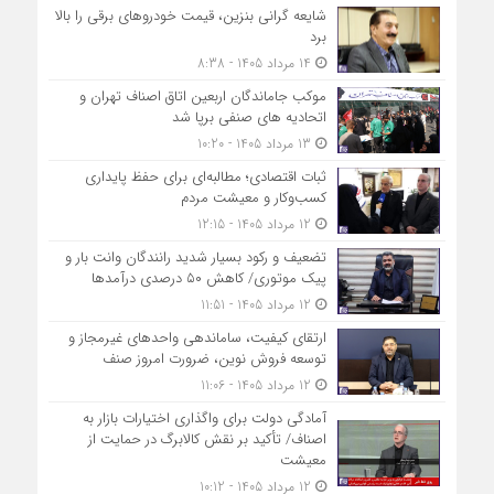
شایعه گرانی بنزین، قیمت خودروهای برقی را بالا
برد
14 مرداد 1405 - 8:38
موکب جاماندگان اربعین اتاق اصناف تهران و
اتحادیه های صنفی برپا شد
13 مرداد 1405 - 10:20
ثبات اقتصادی؛ مطالبه‌ای برای حفظ پایداری
کسب‌وکار و معیشت مردم
12 مرداد 1405 - 12:15
تضعیف و رکود بسیار شدید رانندگان وانت بار و
پیک موتوری/ کاهش ۵۰ درصدی درآمدها
12 مرداد 1405 - 11:51
ارتقای کیفیت، ساماندهی واحدهای غیرمجاز و
توسعه فروش نوین، ضرورت امروز صنف
12 مرداد 1405 - 11:06
آمادگی دولت برای واگذاری اختیارات بازار به
اصناف/ تأکید بر نقش کالابرگ در حمایت از
معیشت
12 مرداد 1405 - 10:12