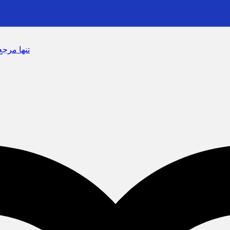
سرشماره «MALIAT» تنها مرجع رسمی ارسال پیامک