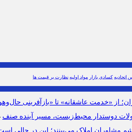
 اتحادیه
کسادی بازار
مواد اولیه
نظارت بر قیمت ها
ان؛ از «خدمت عاشقانه» تا «بازآفرینی حال‌وهو
لات دوستدار محیط‌زیست، مسیر آینده صنف
14
شم مشاوران املاک می‌بینند؛ این در حالی است 