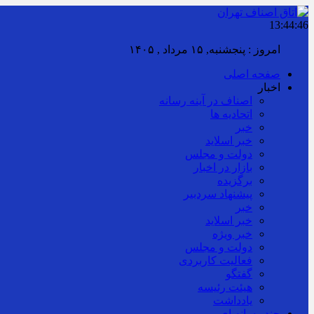
13:44:47
امروز : پنجشنبه, ۱۵ مرداد , ۱۴۰۵
صفحه اصلی
اخبار
اصناف در آینه رسانه
اتحادیه ها
خبر
خبر اسلايد
دولت و مجلس
بازار در اخبار
برگزیده
پیشنهاد سردبیر
خبر
خبر اسلايد
خبر ویژه
دولت و مجلس
فعالیت کاربردی
گفتگو
هیئت رئیسه
یادداشت
چند رسانه ای