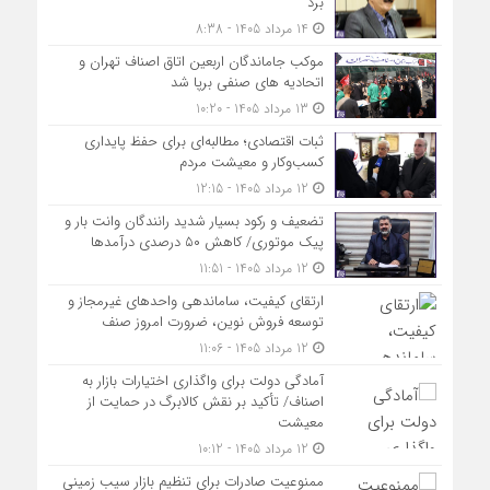
برد
14 مرداد 1405 - 8:38
موکب جاماندگان اربعین اتاق اصناف تهران و
اتحادیه های صنفی برپا شد
13 مرداد 1405 - 10:20
ثبات اقتصادی؛ مطالبه‌ای برای حفظ پایداری
کسب‌وکار و معیشت مردم
12 مرداد 1405 - 12:15
تضعیف و رکود بسیار شدید رانندگان وانت بار و
پیک موتوری/ کاهش ۵۰ درصدی درآمدها
12 مرداد 1405 - 11:51
ارتقای کیفیت، ساماندهی واحدهای غیرمجاز و
توسعه فروش نوین، ضرورت امروز صنف
12 مرداد 1405 - 11:06
آمادگی دولت برای واگذاری اختیارات بازار به
اصناف/ تأکید بر نقش کالابرگ در حمایت از
معیشت
12 مرداد 1405 - 10:12
ممنوعیت صادرات برای تنظیم بازار سیب زمینی