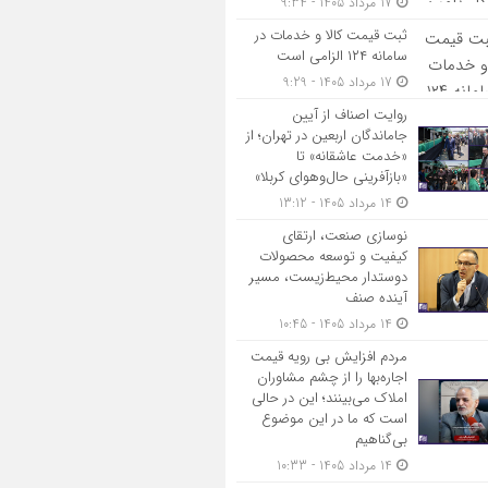
17 مرداد 1405 - 9:34
ثبت قیمت کالا و خدمات در
سامانه ۱۲۴ الزامی است
17 مرداد 1405 - 9:29
روایت اصناف از آیین
جاماندگان اربعین در تهران؛ از
«خدمت عاشقانه» تا
«بازآفرینی حال‌وهوای کربلا»
14 مرداد 1405 - 13:12
نوسازی صنعت، ارتقای
کیفیت و توسعه محصولات
دوستدار محیط‌زیست، مسیر
آینده صنف
14 مرداد 1405 - 10:45
مردم افزایش بی رویه قیمت
اجاره‌بها را از چشم مشاوران
املاک می‌بینند؛ این در حالی
است که ما در این موضوع
بی‌گناهیم
14 مرداد 1405 - 10:33