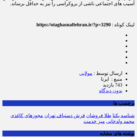
آسیب های اجتماعی ناشی از بروکراسی را نیز به حداقل برساند.
لینک کوتاه :
https://otaghasnaftehran.ir/?p=3290
ارسال توسط :
مولایی
منبع : ایرنا
743 بازدید
بدون دیدگاه
برچسب ها
شناسه یکتا
طلا فروشان
فرش دستباف تهران
مجوزهای کاغذی
محمد ولدخانی
میز خدمت
نوشته های مشابه