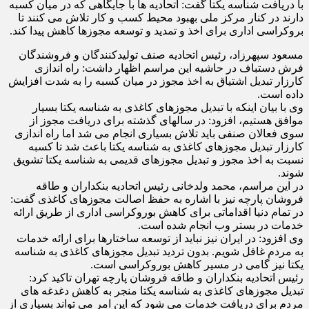
با دریافت شناسه یکتا گفت: اتحادیه ها با جایگاهی که در میان کسبه
دارند در کنار مرکز ملی بهبود محیط کسب و کار تلاش می کنند تا
بروکراسی اداری برای اخذ و تمدید و توسعه مجوزها کاهش پیدا کند.
مسعود سپهرزاد، رئیس اتحادیه صنف تولیدکنندگان و فروشندگان
فرش دستباف در حاشیه این مراسم اظهار داشت: راه اندازی
کارزار تبدیل اشتیاق به اخذ مجوز در میان کسبه را به شدت افزایش
داده است.
وی با بیان اینکه با تبدیل مجوزهای کاغذی به شناسه یکتا بسیار
موافق هستیم، افزود: در سال‎های گذشته برای دریافت مجوز از
سوی فعالان صنفی باید تلاش بسیاری انجام می شد اما راه اندازی
کارزار تبدیل مجوزهای کاغذی به شناسه یکتا باعث شد تا کسبه
نسبت به اخذ مجوز و تبدیل مجوزهای قدیمی به شناسه یکتا تشویق
شوند.
در این مراسم، محمد ولدخانی رئیس اتحادیه بنکداران و طاقه
فروشان پارچه نیز با اشاره به حفظ اصالت مجوزهای کاغذی گفت:
در تمام دنیا اقداماتی برای کاهش بوروکراسی اداری از طریق ارائه
خدمات در بستر وب انجام شده است.
وی افزود: در ایران نیز نباید از توسعه ساختارها برای ارائه خدمات
به مردم غافل شویم. بدون تردید تبدیل مجوزهای کاغذی به شناسه
یکتا نیز گامی در مسیر کاهش بوروکراسی است.
رئیس اتحادیه بنکداران و طاقه فروشان پارچه تهران تاکید کرد:
تبدیل مجوزهای کاغذی به شناسه یکتا منجر به کاهش دغدغه های
مردم برای دریافت خدمات می شود که این امر می تواند بسیاری از