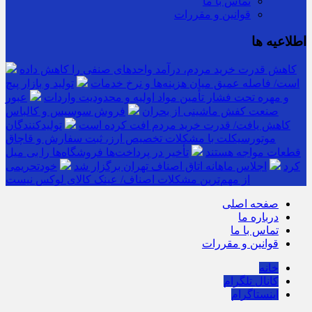
تماس با ما
قوانین و مقررات
اطلاعیه ها
کاهش قدرت خرید مردم، درآمد واحدهای صنفی را کاهش داده
است/ فاصله عمیق میان هزینه‌ها و نرخ خدمات
تولید و بازار پیچ
و مهره تحت فشار تأمین مواد اولیه و محدودیت واردات
عبور
صنعت کفش ماشینی از بحران
فروش سوسیس و کالباس
کاهش یافت/ قدرت خرید مردم افت کرده است
تولیدکنندگان
موتورسیکلت با مشکلات تخصیص ارز، ثبت سفارش و قاچاق
قطعات مواجه هستند
تأخیر در پرداخت‌ها فروشگاه‌ها را بی میل
کرد
اجلاس ماهانه اتاق اصناف تهران برگزار شد
خودتحریمی
از مهم‌ترین مشکلات اصناف/ عینک کالای لوکس نیست
صفحه اصلی
درباره ما
تماس با ما
قوانین و مقررات
خانه
کانال تلگرام
اینستاگرام