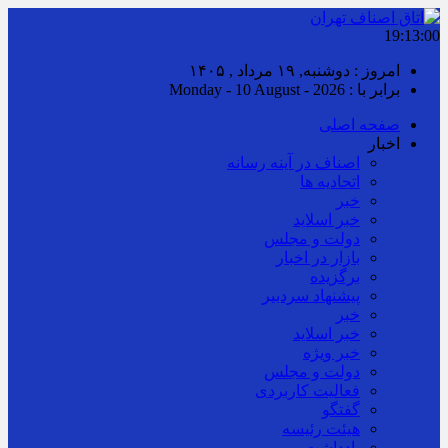
19:13:00
امروز : دوشنبه, ۱۹ مرداد , ۱۴۰۵
برابر با : Monday - 10 August - 2026
صفحه اصلی
اخبار
اصناف در آینه رسانه
اتحادیه ها
خبر
خبر اسلايد
دولت و مجلس
بازار در اخبار
برگزیده
پیشنهاد سردبیر
خبر
خبر اسلايد
خبر ویژه
دولت و مجلس
فعالیت کاربردی
گفتگو
هیئت رئیسه
یادداشت