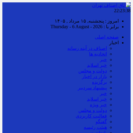
22:23:38
امروز : پنجشنبه, ۱۵ مرداد , ۱۴۰۵
برابر با : Thursday - 6 August - 2026
صفحه اصلی
اخبار
اصناف در آینه رسانه
اتحادیه ها
خبر
خبر اسلايد
دولت و مجلس
بازار در اخبار
برگزیده
پیشنهاد سردبیر
خبر
خبر اسلايد
خبر ویژه
دولت و مجلس
فعالیت کاربردی
گفتگو
هیئت رئیسه
یادداشت