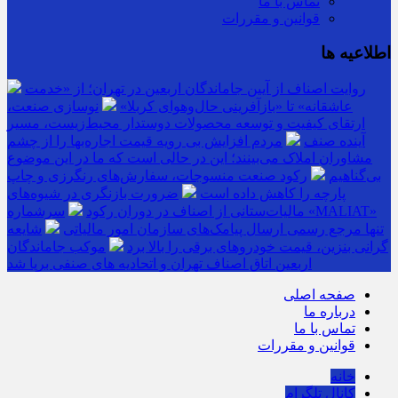
تماس با ما
قوانین و مقررات
اطلاعیه ها
روایت اصناف از آیین جاماندگان اربعین در تهران؛ از «خدمت
عاشقانه» تا «بازآفرینی حال‌وهوای کربلا»
نوسازی صنعت،
ارتقای کیفیت و توسعه محصولات دوستدار محیط‌زیست، مسیر
آینده صنف
مردم افزایش بی رویه قیمت اجاره‌بها را از چشم
مشاوران املاک می‌بینند؛ این در حالی است که ما در این موضوع
بی‌گناهیم
رکود صنعت منسوجات، سفارش‌های رنگرزی و چاپ
پارچه را کاهش داده است
ضرورت بازنگری در شیوه‌های
مالیات‌ستانی از اصناف در دوران رکود
سرشماره «MALIAT»
تنها مرجع رسمی ارسال پیامک‌های سازمان امور مالیاتی
شایعه
گرانی بنزین، قیمت خودروهای برقی را بالا برد
موکب جاماندگان
اربعین اتاق اصناف تهران و اتحادیه های صنفی برپا شد
صفحه اصلی
درباره ما
تماس با ما
قوانین و مقررات
خانه
کانال تلگرام