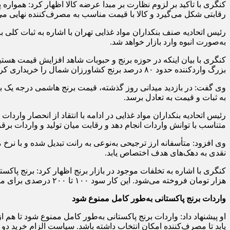
کنگری با تأکید بر لزوم نظارت بر مبدا عرضه کالا اظهار کرد: همواره پی
رقابتی شکل می‌گیرد و کالا با قیمت مناسب به مصرف‌کننده نهایی می
رئیس اتحادیه صنف بنکداران مواد غذایی تهران با اشاره به ثبات کلی 
به‌صورت انبوه وارد بازار خواهد شد.
کنگری با بیان اینکه در حوزه برنج و حبوبات شاهد افزایش قیمت هستیم
بزرگ واردکننده حدود ۸۰ درصد برنج کشاورزان شمال را خریداری کرده‌اند و باقی نیز به فروش رفته است؛ لذا اکنون عرضه در دست چند شرکت خاص است و همین موضوع موجب افزایش قیمت شده است.
به ثبات و قیمت به تعادل برسد.
رئیس اتحادیه بنکداران مواد غذایی در ادامه با انتقاد از انحصار وار
متناسب با توانش واردات انجام دهد و رقابت میان تولید و واردات بر
وی افزود: متأسفانه ارز ترجیحی به‌نوعی به رانت تبدیل شده و با نرخ
نقدی به دهک‌های هدف اختصاص یابد.
هزار تومان فروخته می‌شود. این کار سود ۱۰۰ تا ۲۰۰ درصدی برای متخلف دارد و به تولید داخل و مصرف‌کننده آسیب می‌زند.
واردات برنج پاکستانی به‌طور کامل ممنوع شود
او پیشنهاد داد: واردات برنج پاکستانی به‌طور کامل ممنوع شود تا هم 
یابد تا مصرف‌کننده امکان انتخاب داشته باشد. سیاست الزام خرید دو