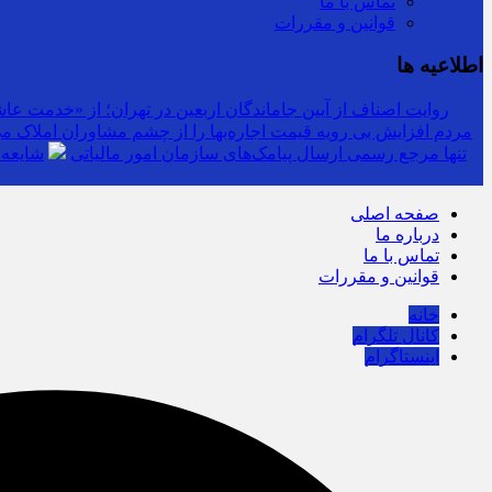
تماس با ما
قوانین و مقررات
اطلاعیه ها
روایت اصناف از آیین جاماندگان اربعین در تهران؛ از «خدمت عاشق
مردم افزایش بی رویه قیمت اجاره‌بها را از چشم مشاوران املاک می‌
سرشماره «MALIAT» تنها مرجع رسمی ارسال پیامک‌های سازمان امور مالیاتی
شایعه 
صفحه اصلی
درباره ما
تماس با ما
قوانین و مقررات
خانه
کانال تلگرام
اینستاگرام