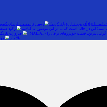
انه» تا «بازآفرینی حال‌وهوای کربلا»
نوسازی صنعت، ارتقای کیفی
بینند؛ این در حالی است که ما در این موضوع بی‌گناهیم
رکود صنعت
گرانی بنزین، قیمت خودروهای برقی را
ضرورت بازنگری
بالا برد
موک