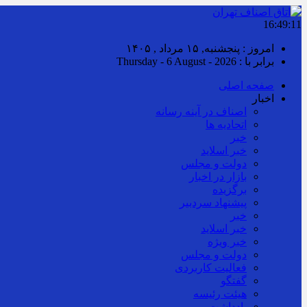
16:49:12
امروز : پنجشنبه, ۱۵ مرداد , ۱۴۰۵
برابر با : Thursday - 6 August - 2026
صفحه اصلی
اخبار
اصناف در آینه رسانه
اتحادیه ها
خبر
خبر اسلايد
دولت و مجلس
بازار در اخبار
برگزیده
پیشنهاد سردبیر
خبر
خبر اسلايد
خبر ویژه
دولت و مجلس
فعالیت کاربردی
گفتگو
هیئت رئیسه
یادداشت