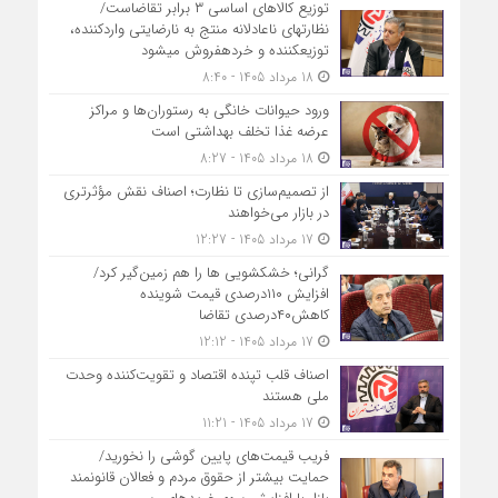
توزیع کالاهای اساسی ۳ برابر تقاضاست/
نظارت‎های ناعادلانه منتج به نارضایتی واردکننده،
توزیع‎کننده و خرده‎فروش می‎شود
18 مرداد 1405 - 8:40
ورود حیوانات خانگی به رستوران‌ها و مراکز
عرضه غذا تخلف بهداشتی است
18 مرداد 1405 - 8:27
از تصمیم‌سازی تا نظارت؛ اصناف نقش مؤثرتری
در بازار می‌خواهند
17 مرداد 1405 - 12:27
گرانی؛ خشکشویی‌ ها را هم زمین‌گیر کرد/
افزایش ۱۱۰درصدی قیمت شوینده
کاهش۴۰درصدی تقاضا
17 مرداد 1405 - 12:12
اصناف قلب تپنده اقتصاد و تقویت‌کننده وحدت
ملی هستند
17 مرداد 1405 - 11:21
فریب قیمت‌های پایین گوشی را نخورید/
حمایت بیشتر از حقوق مردم و فعالان قانونمند