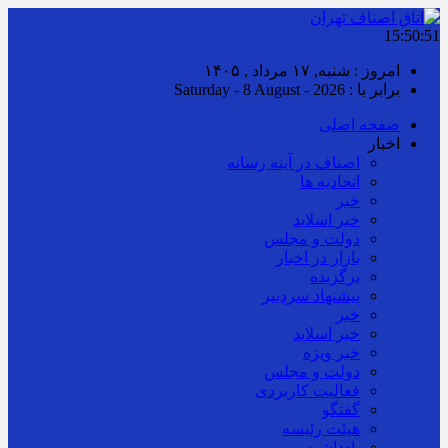
15:50:52
امروز : شنبه, ۱۷ مرداد , ۱۴۰۵
برابر با : Saturday - 8 August - 2026
صفحه اصلی
اخبار
اصناف در آینه رسانه
اتحادیه ها
خبر
خبر اسلايد
دولت و مجلس
بازار در اخبار
برگزیده
پیشنهاد سردبیر
خبر
خبر اسلايد
خبر ویژه
دولت و مجلس
فعالیت کاربردی
گفتگو
هیئت رئیسه
یادداشت