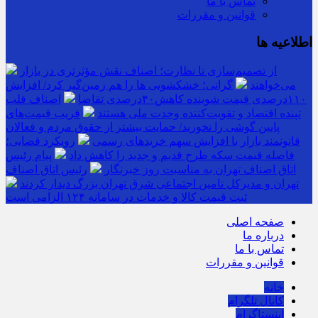
تماس با ما
قوانین و مقررات
اطلاعیه ها
از تصمیم‌سازی تا نظارت؛ اصناف نقش مؤثرتری در بازار
می‌خواهند
گرانی؛ خشکشویی‌ ها را هم زمین‌گیر کرد/ افزایش
۱۱۰درصدی قیمت شوینده کاهش۴۰درصدی تقاضا
اصناف قلب
تپنده اقتصاد و تقویت‌کننده وحدت ملی هستند
فریب قیمت‌های
پایین گوشی را نخورید/ حمایت بیشتر از حقوق مردم و فعالان
قانونمند بازار با افزایش سهم خریدهای رسمی
رویکرد قضایی؛
فاصله قیمت سکه طرح قدیم و جدید را کاهش داد
پیام رئیس
اتاق اصناف تهران به مناسبت روز خبرنگار
رئیس اتاق اصناف
تهران و مدیرکل تامین اجتماعی شرق تهران بزرگ دیدار کردند
ثبت قیمت کالا و خدمات در سامانه ۱۲۴ الزامی است
صفحه اصلی
درباره ما
تماس با ما
قوانین و مقررات
خانه
کانال تلگرام
اینستاگرام