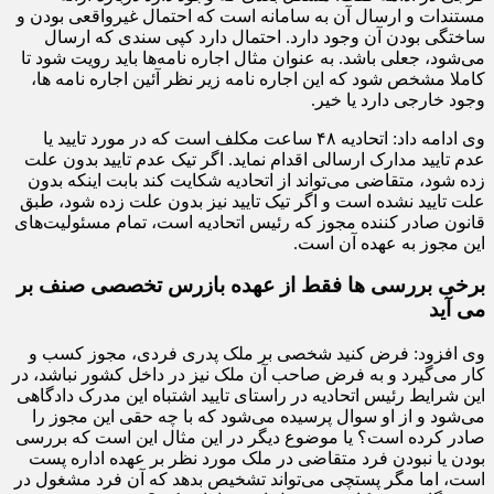
مستندات و ارسال آن به سامانه است که احتمال غیرواقعی بودن و
ساختگی بودن آن وجود دارد. احتمال دارد کپی سندی که ارسال
می‌شود، جعلی باشد. به عنوان مثال اجاره نامه‌ها باید رویت شود تا
کاملا مشخص شود که این اجاره نامه زیر نظر آئین اجاره نامه ها،
وجود خارجی دارد یا خیر.
وی ادامه داد: اتحادیه ۴۸ ساعت مکلف است که در مورد تایید یا
عدم تایید مدارک ارسالی اقدام نماید. اگر تیک ‌عدم تایید بدون علت
زده شود، متقاضی می‌تواند از اتحادیه شکایت کند بابت اینکه بدون
علت تایید نشده است و اگر تیک تایید نیز بدون علت زده شود، طبق
قانون صادر کننده مجوز که رئیس اتحادیه است، تمام مسئولیت‌های
این مجوز به عهده آن است.
برخی بررسی ها فقط از عهده بازرس تخصصی صنف بر
می آید
وی افزود: فرض کنید شخصی بر ملک پدری فردی، مجوز کسب و
کار می‌گیرد و به فرض صاحب آن ملک نیز در داخل کشور نباشد، در
این شرایط رئیس اتحادیه در راستای تایید اشتباه این مدرک دادگاهی
می‌شود و از او سوال پرسیده می‌شود که با چه حقی این مجوز را
صادر کرده است؟ یا موضوع دیگر در این مثال این است که بررسی
بودن یا نبودن فرد متقاضی در ملک مورد نظر بر عهده اداره پست
است، اما مگر پستچی می‌تواند تشخیص بدهد که آن فرد مشغول در