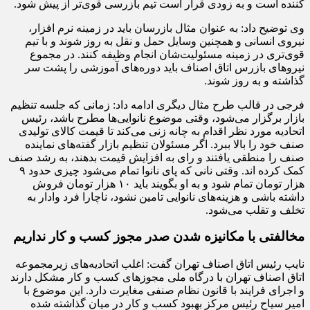
کننده است و به زودی قرار است تیم بازرسی قوی‌تر از پیش شود.
وی توضیح داد: به عنوان مثال بازرسان باید در زمینه نرم افزار،
نیروی انسانی و همچنین وسایل حمل و نقل به روز شوند و با تیم
قوی‌تری در زمینه مسئولیت‌شان انجام وظیفه کنند. در مجموع
نیروهای بازرس اتاق اصناف باید دوره‌های آموزشی را پشت سر
گذاشته و به روز شوند.
فرجی در قالب طرح مثال دیگری ادامه داد: زمانی که جلسه تنظیم
بازار برگزار می‌شود، وقتی موضوع نانوایی‌ها مطرح باشد، رئیس
اتحادیه مورد نظر اقدام به چانه زنی می‌کند تا قیمت کالای تولیدی
صنف خود را بالا ببرد. اگر مسئولان تنظیم بازار گفته‌های نماینده
صنف را منطقی یافتند و رای به افزایش قیمت بدهند، به رشد صنف
کمک کرده اند. وقتی نانی که پای نانوا تمام می‌شود چیزی حدود ۹
هزار تومان تمام شود و به او بگویند باید ۱۰ هزار تومان فروش
داشته باشی و هزینه‌های نانوایی تامین نشود، ناچارا فرد وادار به
تخلف و تقلب می‌شود.
مخالفتی با مکانیزه شدن صدر مجوز کسب و کار نداریم
نایب رئیس اتاق اصناف تهران گفت: اغلب اتحادیه‌های زیرمجموعه
اتاق اصناف تهران با درگاه ملی مجوزهای کسب و کار مشکل دارند
و اجرای فرایند با قانون نظام صنفی مغایرت دارد. این موضوع با
امیر سیاح رئیس مرکز بهبود کسب و کار در میان گذاشته شده