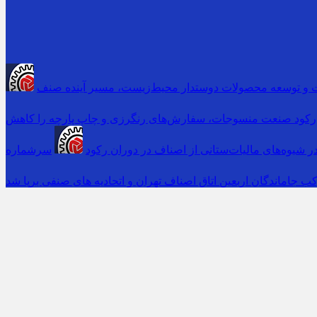
 و توسعه محصولات دوستدار محیط‌زیست، مسیر آینده صنف
رکود صنعت منسوجات، سفارش‌های رنگرزی و چاپ پارچه را کاهش
 شیوه‌های مالیات‌ستانی از اصناف در دوران رکود
ب جاماندگان اربعین اتاق اصناف تهران و اتحادیه های صنفی برپا شد