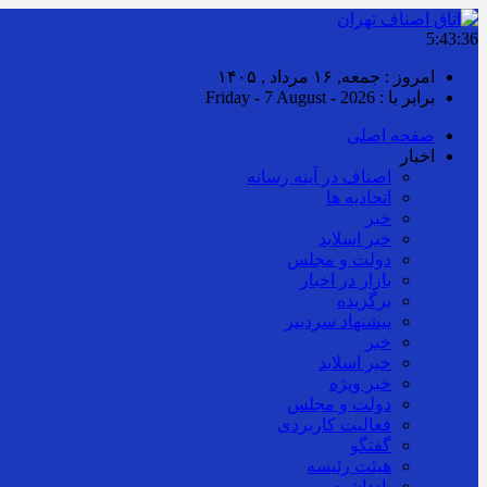
5:43:37
امروز : جمعه, ۱۶ مرداد , ۱۴۰۵
برابر با : Friday - 7 August - 2026
صفحه اصلی
اخبار
اصناف در آینه رسانه
اتحادیه ها
خبر
خبر اسلايد
دولت و مجلس
بازار در اخبار
برگزیده
پیشنهاد سردبیر
خبر
خبر اسلايد
خبر ویژه
دولت و مجلس
فعالیت کاربردی
گفتگو
هیئت رئیسه
یادداشت