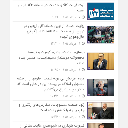
ثبت قیمت کالا و خدمات در سامانه ۱۲۴ الزامی
است
17 مرداد 1405 - 9:29
روایت اصناف از آیین جاماندگان اربعین در
تهران؛ از «خدمت عاشقانه» تا «بازآفرینی
حال‌وهوای کربلا»
14 مرداد 1405 - 13:12
نوسازی صنعت، ارتقای کیفیت و توسعه
محصولات دوستدار محیط‌زیست، مسیر آینده
صنف
14 مرداد 1405 - 10:45
مردم افزایش بی رویه قیمت اجاره‌بها را از چشم
مشاوران املاک می‌بینند؛ این در حالی است که
ما در این موضوع بی‌گناهیم
14 مرداد 1405 - 10:33
رکود صنعت منسوجات، سفارش‌های رنگرزی و
چاپ پارچه را کاهش داده است
14 مرداد 1405 - 10:23
ضرورت بازنگری در شیوه‌های مالیات‌ستانی از