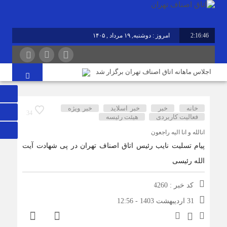
2:16:47
امروز : دوشنبه, ۱۹ مرداد , ۱۴۰۵
برابر با : Monday - 10 August - 2026
اجلاس ماهانه اتاق اصناف تهران برگزار شد
خودتحریمی از مهم‌ترین مشکلات اصناف/ عینک کالای لوکس
نیست
خانه
خبر
خبر اسلايد
خبر ویژه
34
فعالیت کاربردی
هیئت رئیسه
اصلاح غلط‌های املایی در تابلوهای شهری الزامی است/
انالله و انا اليه راجعون
پاسداری از زبان فارسی یک مسئولیت ملی
پیام تسلیت نایب رئیس اتاق اصناف تهران در پی شهادت آیت
الله رئیسی
توزیع کالاهای اساسی ۳ برابر تقاضاست/ نظارت‎های ناعادلانه
منتج به نارضایتی واردکننده، توزیع‎کننده و خرده‎فروش می‎شود
کد خبر : 4260
31 اردیبهشت 1403 - 12:56
ورود حیوانات خانگی به رستوران‌ها و مراکز عرضه غذا تخلف
بهداشتی است