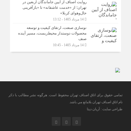
روایت اصناف از آیین جاماندگان اربعین در
تهران؛ از «خدمت عاشقانه» تا «بازآفرینی
حال‌وهوای کربلا»
14 مرداد 1405 - 13:12
نوسازی صنعت، ارتقای کیفیت و توسعه
محصولات دوستدار محیط‌زیست، مسیر آینده
صنف
14 مرداد 1405 - 10:45
تمامی حقوق برای اتاق اصناف تهران محفوظ است. هرگونه نشر مطالب با ذكر
نام اتاق اصناف تهران بلامانع مي باشد.
طراحی سایت : آریان دیتا