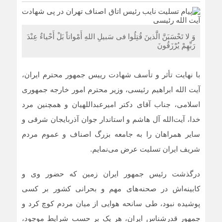
از تصمیم‌سازی تا نظارت؛ اصناف نقش مؤثرتری در بازار
می‌خواهند
وَ لا تَحْسَبَنَّ الَّذینَ قُتِلُوا فی سَبیلِ اللهِ أَمْواتاً بَلْ أَحْیاءٌ عِنْدَ
رَبِّهِمْ یُرْزَقُونَ
گرانی؛ خشکشویی‌ ها را هم زمین‌گیر کرد/ افزایش ۱۱۰درصدی
قیمت شوینده کاهش۴۰درصدی تقاضا
با نهایت تأثر و تأسف شهادت رییس ‎جمهور محترم ایران،
اصناف قلب تپنده اقتصاد و تقویت‌کننده وحدت ملی هستند
آیت الله ابراهیم رئیسی، وزیر محترم امور خارجه جمهوری
اسلامی، جناب آقای دکتر امیر‌عبداللهیان و همچنین مرد
خدا، آیت‌الله آل هاشم و استاندار جوان آذربایجان شرقی و
سایر همراهان را به جامعه بزرگ اصناف و عموم مردم
شریف ایران تسلیت عرض می‌نمایم‌.
درگذشت رئیس جمهور ایران زمین که حضور وی و
کابینه‌اش در صحنه‌های مهم و بحرانی کشور بر کسی
پوشیده نبود، طی سانحه هوایی از میان مردم کوچ کرد و
جمهور قدرشناس ایران، هر یک بر حسب شرایط موجود،