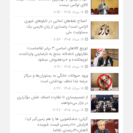
کالای لوکس نیست
18 مرداد 1405 - 10:59
اصلاح غلط‌های املایی در تابلوهای شهری
الزامی است/ پاسداری از زبان فارسی یک
مسئولیت ملی
18 مرداد 1405 - 8:57
توزیع کالاهای اساسی ۳ برابر تقاضاست/
نظارت‎های ناعادلانه منتج به نارضایتی واردکننده،
توزیع‎کننده و خرده‎فروش می‎شود
18 مرداد 1405 - 8:40
ورود حیوانات خانگی به رستوران‌ها و مراکز
عرضه غذا تخلف بهداشتی است
18 مرداد 1405 - 8:27
از تصمیم‌سازی تا نظارت؛ اصناف نقش مؤثرتری
در بازار می‌خواهند
17 مرداد 1405 - 12:27
گرانی؛ خشکشویی‌ ها را هم زمین‌گیر کرد/
افزایش ۱۱۰درصدی قیمت شوینده
کاهش۴۰درصدی تقاضا