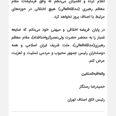
اعلام کرده و اطمینان می‌دهم که وفق فرمایشات مقام
معظم رهبری (مدظله‌العالی) هیچ اختلالی در حوزه‌های
مرتبط با اصناف بروز نخواهد کرد
.
در پایان فریضه اخلاقی و میهنی خود می‌دانم که ضایعه
غمبار را به محضر حضرت ولی‌عصر(ارواحنافداه)، مقام معظم
رهبری(مدظله‌العالی)، ملت شریف ایران اسلامی و همه
دوستداران رئیس جمهور محبوب و مردمی تسلیت و تعزیت
عرض کنم
.
والعاقبه‌للمتقین
حمیدرضا رستگار
رئیس اتاق اصناف تهران