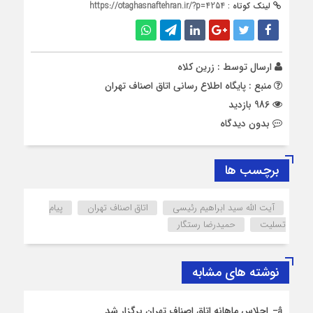
لینک کوتاه :
https://otaghasnaftehran.ir/?p=4254
ارسال توسط :
زرین کلاه
منبع : پایگاه اطلاع رسانی اتاق اصناف تهران
986 بازدید
بدون دیدگاه
برچسب ها
آیت الله سید ابراهیم رئیسی
اتاق اصناف تهران
پیام
تسلیت
حمیدرضا رستگار
نوشته های مشابه
اجلاس ماهانه اتاق اصناف تهران برگزار شد