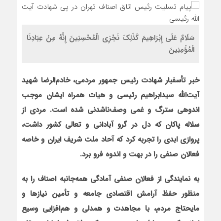
سَلَامٌ عَلَى إِبْرَاهِيمَ كَذَلِكَ نَجْزِي الْمُحْسِنِينَ إِنَّهُ مِنْ عِبَادِنَا
الْمُؤْمِنِينَ
خبر تأسفبار شهادت رئیس جمهور مردمی، خادم‌الرضا شهید
آیت‌الله سیدابراهیم رئیسی و هیات همراه ایشان موجب
اندوهی سترگ و غمی وصف‌ناشدنی شده است. مردی از
سلاله پاکان که دل در گرو آبادانی و تعالی کشور داشت،
پروازی ابدی را تجربه کرد که آحاد ملت شریف ایران و خاصه
فعالان صنفی را در بهت و اندوه فرو برد
.
به نمایندگی از فعالان صنفی آمادگی همه‌جانبه اصناف را به
منظور حفظ آرامش اقتصادی جامعه و تأمین نیازها و
مایحتاج مردم، با مجاهدت و همدلی و هم‌افزایی وسیع