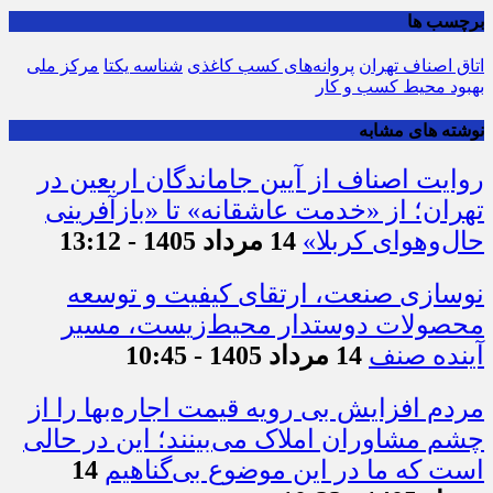
برچسب ها
اتاق اصناف تهران
پروانه‌های کسب کاغذی
شناسه یکتا
مرکز ملی
بهبود محیط کسب و کار
نوشته های مشابه
روایت اصناف از آیین جاماندگان اربعین در
تهران؛ از «خدمت عاشقانه» تا «بازآفرینی
حال‌وهوای کربلا»
14 مرداد 1405 - 13:12
نوسازی صنعت، ارتقای کیفیت و توسعه
محصولات دوستدار محیط‌زیست، مسیر
آینده صنف
14 مرداد 1405 - 10:45
مردم افزایش بی رویه قیمت اجاره‌بها را از
چشم مشاوران املاک می‌بینند؛ این در حالی
است که ما در این موضوع بی‌گناهیم
14