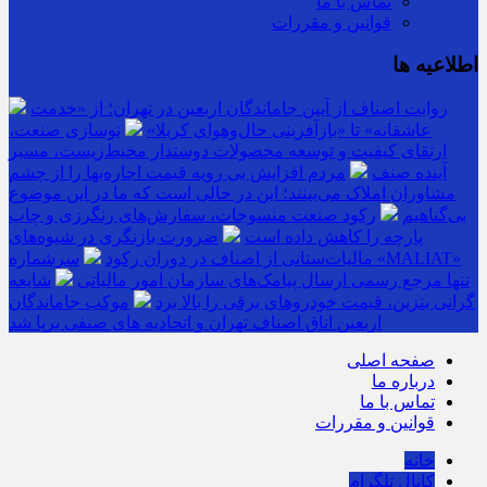
تماس با ما
قوانین و مقررات
اطلاعیه ها
روایت اصناف از آیین جاماندگان اربعین در تهران؛ از «خدمت
عاشقانه» تا «بازآفرینی حال‌وهوای کربلا»
نوسازی صنعت،
ارتقای کیفیت و توسعه محصولات دوستدار محیط‌زیست، مسیر
آینده صنف
مردم افزایش بی رویه قیمت اجاره‌بها را از چشم
مشاوران املاک می‌بینند؛ این در حالی است که ما در این موضوع
بی‌گناهیم
رکود صنعت منسوجات، سفارش‌های رنگرزی و چاپ
پارچه را کاهش داده است
ضرورت بازنگری در شیوه‌های
مالیات‌ستانی از اصناف در دوران رکود
سرشماره «MALIAT»
تنها مرجع رسمی ارسال پیامک‌های سازمان امور مالیاتی
شایعه
گرانی بنزین، قیمت خودروهای برقی را بالا برد
موکب جاماندگان
اربعین اتاق اصناف تهران و اتحادیه های صنفی برپا شد
صفحه اصلی
درباره ما
تماس با ما
قوانین و مقررات
خانه
کانال تلگرام