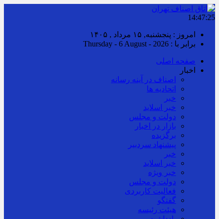
14:47:25
امروز : پنجشنبه, ۱۵ مرداد , ۱۴۰۵
برابر با : Thursday - 6 August - 2026
صفحه اصلی
اخبار
اصناف در آینه رسانه
اتحادیه ها
خبر
خبر اسلايد
دولت و مجلس
بازار در اخبار
برگزیده
پیشنهاد سردبیر
خبر
خبر اسلايد
خبر ویژه
دولت و مجلس
فعالیت کاربردی
گفتگو
هیئت رئیسه
یادداشت