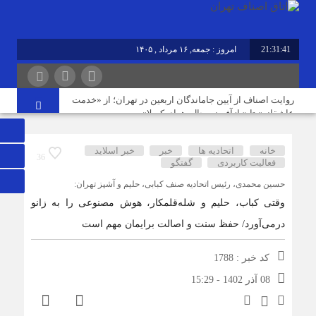
21:31:41
امروز : جمعه, ۱۶ مرداد , ۱۴۰۵
برابر با : Friday - 7 August - 2026
روایت اصناف از آیین جاماندگان اربعین در تهران؛ از «خدمت
عاشقانه» تا «بازآفرینی حال‌وهوای کربلا»
خانه
اتحادیه ها
خبر
خبر اسلايد
نوسازی صنعت، ارتقای کیفیت و توسعه محصولات دوستدار
36
فعالیت کاربردی
گفتگو
محیط‌زیست، مسیر آینده صنف
حسین محمدی، رئیس اتحادیه صنف کبابی، حلیم و آشپز تهران:
وقتی کباب، حلیم و شله‌قلمکار، هوش مصنوعی را به زانو
مردم افزایش بی رویه قیمت اجاره‌بها را از چشم مشاوران
املاک می‌بینند؛ این در حالی است که ما در این موضوع
درمی‌آورد/ حفظ سنت و اصالت برایمان مهم است
بی‌گناهیم
کد خبر : 1788
رکود صنعت منسوجات، سفارش‌های رنگرزی و چاپ پارچه را
08 آذر 1402 - 15:29
کاهش داده است