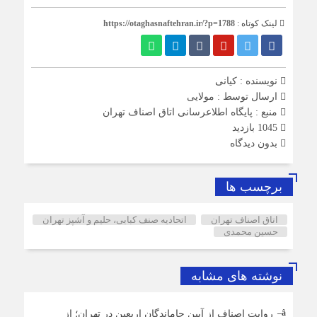
لینک کوتاه :
https://otaghasnaftehran.ir/?p=1788
نویسنده : کیانی
ارسال توسط :
مولایی
منبع : پایگاه اطلاع‎رسانی اتاق اصناف تهران
1045 بازدید
بدون دیدگاه
برچسب ها
اتاق اصناف تهران
اتحادیه صنف کبابی، حلیم و آشپز تهران
حسین محمدی
نوشته های مشابه
روایت اصناف از آیین جاماندگان اربعین در تهران؛ از