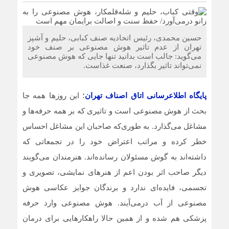
ضرورت بازنگری در شیوه‌های مالیات‌ستانی از اصناف در دوران
رکود
حسین محمدی، رئیس اتحادیه صنف کبابی، حلیم و آشپز
تهران از عدم تاثیر هوش مصنوعی بر صنف خود
سرشماره «MALIAT» تنها مرجع رسمی ارسال پیامک‌های
می‌گوید: جالب است بدانید تنها جایی که هوش مصنوعی
سازمان امور مالیاتی
نمی‌تواند تاثیر بگذارد، صنعت غذاست.
شایعه گرانی بنزین، قیمت خودروهای برقی را بالا برد
پایگاه اطلاع‎رسانی اتاق اصناف تهران
؛ این روزها همه جا
موکب جاماندگان اربعین اتاق اصناف تهران و اتحادیه های
صنفی برپا شد
بحث از هوش مصنوعی است و تاثیری که بر همه حرفه‌ها و
مشاغل می‌گذارد. به طوری‌که صاحبان این مشاغل احساس
خطر کرده و مراتب اعتراض خود را در تجمعاتی که
داشته‌اند به گوش مسئولان رسانده‌اند. هنرمندان می‌گویند
دیگر صاحب اثر بودن اعم از هنرهای نمایشی، تصویری و
تجسمی، فایده‌ای ندارد و برندگان جوایز عکاسی هوش
مصنوعی از آب درمی‌آیند. هوش مصنوعی وارد حرفه
پزشکی هم شده و از همین حالا راهکارهایی برای درمان