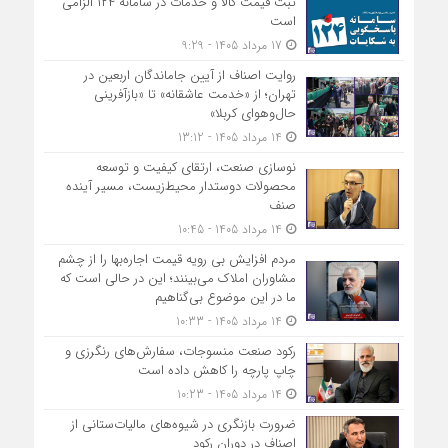
ثبت قیمت کالا و خدمات در سامانه ۱۲۴ الزامی
است
17 مرداد 1405 - 9:29
روایت اصناف از آیین جاماندگان اربعین در
تهران؛ از «خدمت عاشقانه» تا «بازآفرینی
حال‌وهوای کربلا»
14 مرداد 1405 - 13:12
نوسازی صنعت، ارتقای کیفیت و توسعه
محصولات دوستدار محیط‌زیست، مسیر آینده
صنف
14 مرداد 1405 - 10:45
مردم افزایش بی رویه قیمت اجاره‌بها را از چشم
مشاوران املاک می‌بینند؛ این در حالی است که
ما در این موضوع بی‌گناهیم
14 مرداد 1405 - 10:33
رکود صنعت منسوجات، سفارش‌های رنگرزی و
چاپ پارچه را کاهش داده است
14 مرداد 1405 - 10:23
ضرورت بازنگری در شیوه‌های مالیات‌ستانی از
اصناف در دوران رکود