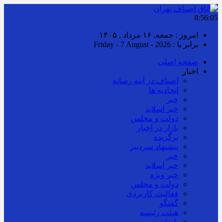
8:56:05
امروز : جمعه, ۱۶ مرداد , ۱۴۰۵
برابر با : Friday - 7 August - 2026
صفحه اصلی
اخبار
اصناف در آینه رسانه
اتحادیه ها
خبر
خبر اسلايد
دولت و مجلس
بازار در اخبار
برگزیده
پیشنهاد سردبیر
خبر
خبر اسلايد
خبر ویژه
دولت و مجلس
فعالیت کاربردی
گفتگو
هیئت رئیسه
یادداشت