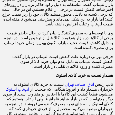
بازار لپ‌تاپ گفت: متاسفانه به دلیل رکود حاکم بر بازار در روزهای
اخیر شاهد کاهش قیمت در برخی از اقلام هستیم. این در حالی است
که برخی کسبه به دلایلی مجبور هستند کالای خود را زیر قیمت حراج
کنند؛ اما بازار به این شکل نمی‌ماند و پیش‌بینی می‌شود تا هفته آینده
قیمت لپ‌تاپ و تبلت افزایش داشته باشد.
وی با توصیه‌ای به مصرف‌کنندگان بیان کرد: در حال حاضر قیمت
برخی از کالاها در بازار هم‌قیمت کالا قبل از ترخیص است. در نتیجه
به دلیل کاهش قیمت عجیب بازار، اکنون بهترین زمان خرید لپ‌تاپ
برای مصرف‌کننده است.
فرجی تهرانی درباره علت کاهش قیمت لپ‌تاپ در بازار گفت:
کاهش قیمت لپ‌تاپ به دلیل عدم توان خرید کالا از سوی
مصرف‌کننده و ورود کالاهای تقلبی در بازار است.
هشدار نسبت به خرید کالای استوک
نایب رئیس
اتاق اصناف تهران
نسبت به خرید کالای استوک به
خریداران هشدار داد و افزود: هنگامی که صحبت از
لپ‌تاپ استوک
می‌شود، قطعا کیفیت این کالاها با اجناس نو متفاوت است. از سوی
دیگر مدتهاست که در بازار شاهد قاچاق قانونی لپ‌تاپ هستیم که
کالای استوک را به جای نو به مصرف‌کننده می‌فروشند. در نتیجه به
خریداران توصیه می‌کنیم، محصول را از فردی خریداری کنند که
گارانتی آن مورد تایید سامانه جامع گارانتی و اتحادیه است. در کل