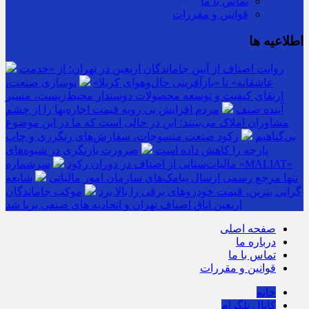
تماس با ما
قوانین و مقررات
اطلاعیه ها
روایت اصناف از آیین جاماندگان اربعین در تهران؛ از «خدمت
عاشقانه» تا «بازآفرینی حال‌وهوای کربلا»
نوسازی صنعت،
ارتقای کیفیت و توسعه محصولات دوستدار محیط‌زیست، مسیر
آینده صنف
مردم افزایش بی رویه قیمت اجاره‌بها را از چشم
مشاوران املاک می‌بینند؛ این در حالی است که ما در این موضوع
بی‌گناهیم
رکود صنعت منسوجات، سفارش‌های رنگرزی و چاپ
پارچه را کاهش داده است
ضرورت بازنگری در شیوه‌های
مالیات‌ستانی از اصناف در دوران رکود
سرشماره «MALIAT»
تنها مرجع رسمی ارسال پیامک‌های سازمان امور مالیاتی
شایعه
گرانی بنزین، قیمت خودروهای برقی را بالا برد
موکب جاماندگان
اربعین اتاق اصناف تهران و اتحادیه های صنفی برپا شد
صفحه اصلی
درباره ما
تماس با ما
قوانین و مقررات
خانه
کانال تلگرام