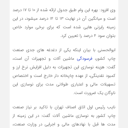
وي افزود: بهره اين وام طبق جدول ارائه شده از
10
تا
17
درصد
است و ميانگين آن در نهايت
13
تا
14
درصد ميشود، در اين
زمينه رايزني هايي شده است که براي برخي موارد خاص
بتوان سود
4
درصد را تعيين کرد.
ابوالحسني با بيان اينکه يکي از دغدغه هاي جدي صنعت
چاپ کشور،
فرسودگي
ماشين آلات و تجهيزات آن است،
گفت: هزينه نوسازي اين تجهيزات به دليل افزايش نرخ ارز و
کمبود نقدينگي، از عهده چاپخانه دار خارج است و اختصاص
تسهيلات مالي و اعتباري طولاني مدت براي نوسازي اين
ناوگان يک ضرورت است.
نايب رئيس اول اتاق اصناف تهران با تاکيد بر نياز صنعت
چاپ کشور به نوسازي ماشين آلات گفت: در اين زمينه از
مدت ها قبل با نهادهاي مالي و اجرايي در وزارت صنعت،