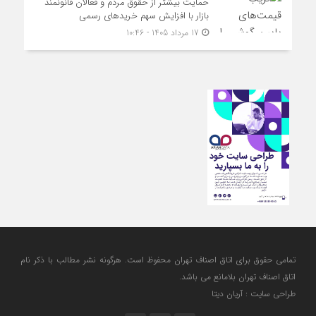
حمایت بیشتر از حقوق مردم و فعالان قانونمند
بازار با افزایش سهم خریدهای رسمی
17 مرداد 1405 - 10:46
تمامی حقوق برای اتاق اصناف تهران محفوظ است. هرگونه نشر مطالب با ذكر نام
اتاق اصناف تهران بلامانع مي باشد.
طراحی سایت : آریان دیتا