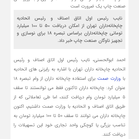
نايب رئيس اول اتاق اصناف و رئيس اتحاديه
چاپخانه‌داران تهران از امکان دريافت 50 تا 100 ميليارد
توماني چاپخانه‌داران براساس تبصره 18 براي نوسازي و
تجهيز ناوگان صنعت چاپ خبر داد.
احمد ابوالحسني، نايب رئيس اول اتاق اصناف و رئيس
اتحاديه چاپخانه داران تهران با اشاره به رايزني هاي اتحاديه
با
وزارت صمت
براي استفاده چاپخانه داران از وام تبصره
18
عنوان کرد: چاپخانه داران تاکنون فقط مي توانستند تا سقف
5
ميليارد تومان وام دريافت کنند، اما طي تعاملاتي که از
طريق اتاق اصناف و اتحاديه با وزارت صمت داشتيم، اکنون
چاپخانه داران مي توانند تا سقف
50
تا
100
ميليارد تومان به
تناسب بزرگي يا کوچکي واحد تجاري خود اين تسهيلات را
دريافت کنند
.