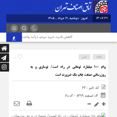
13:07:29
امروز : دوشنبه, ۱۹ مرداد , ۱۴۰۵
کاهش قدرت خرید مردم، درآمد واحدهای صنفی را کاهش 
خانه
خبر
21
وام 100 ميليارد توماني در راه است/ نوسازي و به‌
روزرساني صنعت چاپ يک ضرورت است
کد خبر : 62
03 اسفند 1399 - 20:02