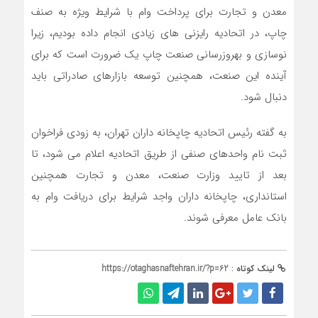
معدن و تجارت براي پرداخت وام با شرايط ويژه به صنف
چاپ، در اتحاديه رايزني هاي زيادي انجام داده بوديم، زيرا
نوسازي و بهروزرساني صنعت چاپ يک ضرورت است که براي
آينده اين صنعت، همچنين توسعه بازارهاي صادراتي بايد
دنبال شود.
به گفته رئيس اتحاديه چاپخانه داران تهران، به زودي فراخوان
ثبت نام واحدهاي صنفي از طريق اتحاديه اعلام مي شود، تا
بعد از تاييد وزارت صنعت، معدن و تجارت همچنين
استانداري، چاپخانه داران واجد شرايط براي دريافت وام به
بانک عامل معرفي شوند.
لینک کوتاه :
https://otaghasnaftehran.ir/?p=62