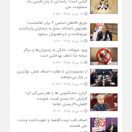
الزامی است/ پاسداری از زبان فارسی یک
مسئولیت ملی
18 مرداد 1405 - 8:57
توزیع کالاهای اساسی ۳ برابر تقاضاست/
نظارت‎های ناعادلانه منتج به نارضایتی واردکننده،
توزیع‎کننده و خرده‎فروش می‎شود
18 مرداد 1405 - 8:40
ورود حیوانات خانگی به رستوران‌ها و مراکز
عرضه غذا تخلف بهداشتی است
18 مرداد 1405 - 8:27
از تصمیم‌سازی تا نظارت؛ اصناف نقش مؤثرتری
در بازار می‌خواهند
17 مرداد 1405 - 12:27
گرانی؛ خشکشویی‌ ها را هم زمین‌گیر کرد/
افزایش ۱۱۰درصدی قیمت شوینده
کاهش۴۰درصدی تقاضا
17 مرداد 1405 - 12:12
اصناف قلب تپنده اقتصاد و تقویت‌کننده وحدت
ملی هستند