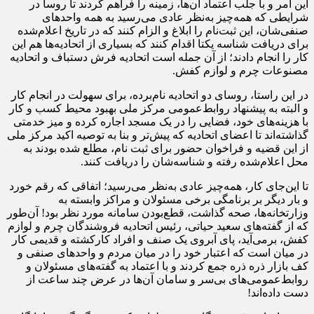
این امر و با جلب اعتماد آن‌ها، زمینه را فراهم کردند تا روسا در
شرایطی که همه‌چیز به‌نظر عادی می‌رسید به همه واحدهای
صنفی‌شان، این ثبت‌نام را ابلاغ و الزام کنند که در تاریخ اعلام‌شده
برای دریافت شناسه یکتا اقدام کنند که بسیاری از اتحادیه‌ها هم این
کار را انجام دادند؛ از آن جمله است اتحادیه فرش دستباف و اتحادیه
مصنوعات چرم و لوازم کفش.
در این راستا، روسای دو اتحادیه نام‌برده، برای سهولت در انجام کار
و البته به پیشنهاد روابط‌عمومی مرکز ملی بهبود محیط کسب و کار
با هزینه‌های خود، فضایی را در یک مسجد اجاره کرده و میز خدمتی
گذاشته‌اند تا اعضای اتحادیه که پیش‌تر و بنا به توصیه اکید مرکز ملی
از این قضیه و فراخوان حضور برای ثبت نام، مطلع شده بودند به
محل اعلام‌شده رفته و شناسه‌شان را دریافت کنند.
تا این‌جای کار، همه‌چیز عادی به‌نظر می‌رسید؛ اتفاقی که رقم خورد
و بار دیگر بر بر‌نامگی برخی مسئولان و مراکز وابسته به
وزارتخانه‌ها، صحه گذاشت، قطع‌بودن سامانه مورد نظر بود! آن‌طور
که از گفته‌های سعید حیاتی، رئیس اتحادیه فروشندگان چرم و لوازم
کفش، برمی‌آید، پای آبروی یک صنف و افراد کارکشته و قدیمی کار
در میان است که اعتبار خود را در میان مردم و واحدهای صنفی و
کف بازار ذره ذره جمع کردند و با اعتماد به گفته‌های مسئولان و
روابط‌عمومی‌های بی‌سر و سامان آن‌ها در عرض چند ساعت از
دست داده‌اند!