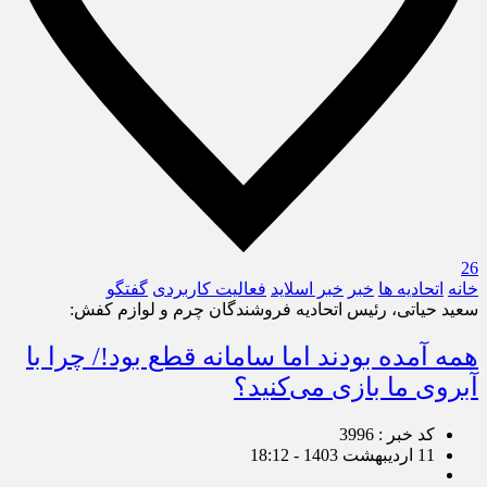
26
خانه
اتحادیه ها
خبر
خبر اسلايد
فعالیت کاربردی
گفتگو
سعید حیاتی، رئیس اتحادیه فروشندگان چرم و لوازم کفش:
همه آمده بودند اما سامانه قطع بود!/ چرا با
آبروی ما بازی می‌کنید؟
کد خبر : 3996
11 اردیبهشت 1403 - 18:12