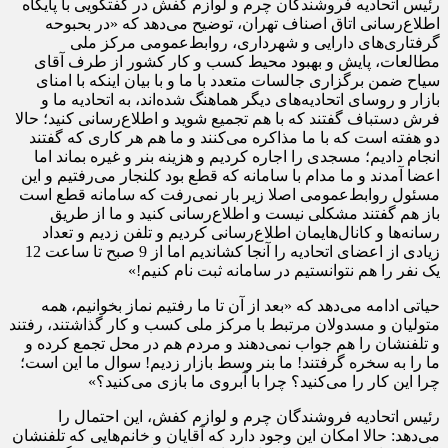
رئیس اتحادیه فروشندگان چرم و لوازم کفش در گفتگویی با پایگاه
اطلاع‌رسانی اتاق اصناف تهران، توضیح می‌دهد که «در بحبوحه
گرفتاری‌های دارایی و شهرداری، روابط‌عمومی مرکز ملی
مطالعات، پایش و بهبود محیط کسب و کار کشور از طرف آقای
سیاح ضمن برگزاری جالسات متعدد با ما و با بیان اینکه با امنای
بازار و روسای اتحادیه‌های دیگر هماهنگ شده‌اند، به اتحادیه ما و
فرش دستباف گفتند که با هم تجمیع شوید و اطلاع‌رسانی کنید؛ حالا
دو هفته است که با ما مذاکره می‌کنند و ما هم هر کاری که گفتند
انجام دادیم؛ مسجدی را اجاره کردیم و هزینه بنر و غیره بماند اما
اعضا آمدند و ما مدام با سامانه که قطع بود کلنجار می‌رفتیم و این
مسئول روابط‌عمومی اصلا زیر بار نمی‌رفت که سامانه قطع است
باز هم گفتند مشکلی نیست و اطلاع‌رسانی کنید و ما از طریق
رسانه‌ها و کانال‌هایمان اطلاع‌رسانی کردیم و تلفن زدیم و تعداد
زیادی از اعضای اتحادیه را آنجا کشاندیم اما از 9 صبح تا ساعت 12
یک نفر را هم نتوانستیم در سامانه ثبت نام کنیم!»
حیاتی ادامه می‌دهد که «بعد از آن تا ما رفتیم نماز بخوانیم، همه
متولیان و مسدولان مرتبط با مرکز ملی کسب و کار گذاشتند، رفتند
و تلفنشان را هم جواب نمی‌دهند و مردم هم در محل تجمع کرده و
ما را به سخره گرفتند! ما بنر وسط بازار زدیم! سوال ما این است؛
چرا این کار را می‌کنید؟ چرا با آبروی ما بازی می‌کنید؟»
رئیس اتحادیه فروشندگان چرم و لوازم کفش، این احتمال را
می‌دهد: حالا امکان این وجود دارد که آقایان و خانم‌هایی که تلفنشان