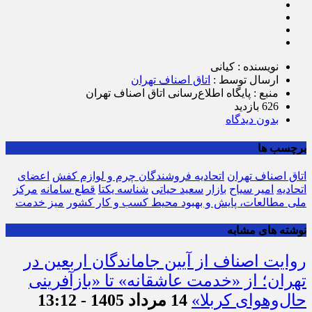
نویسنده : کیانی
ارسال توسط :
اتاق اصناف تهران
منبع : پایگاه اطلاع‌رسانی اتاق اصناف تهران
626 بازدید
بدون دیدگاه
برچسب ها
اتاق اصناف تهران
اتحادیه فروشندگان چرم و لوازم کفش
اعضای
اتحادیه
امیر سیاح
بازار
سعید حیاتی
شناسه یکتا
قطع سامانه
مرکز
ملی مطالعات، پایش و بهبود محیط کسب و کار کشور
میز خدمت
نوشته های مشابه
روایت اصناف از آیین جاماندگان اربعین در
تهران؛ از «خدمت عاشقانه» تا «بازآفرینی
حال‌وهوای کربلا»
14 مرداد 1405 - 13:12