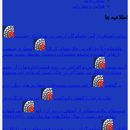
تماس با ما
قوانین و مقررات
اطلاعیه ها
روایت اصناف از آیین جاماندگان اربعین در تهران؛ از «خدمت
عاشقانه» تا «بازآفرینی حال‌وهوای کربلا»
نوسازی صنعت،
ارتقای کیفیت و توسعه محصولات دوستدار محیط‌زیست، مسیر
آینده صنف
مردم افزایش بی رویه قیمت اجاره‌بها را از چشم
مشاوران املاک می‌بینند؛ این در حالی است که ما در این موضوع
بی‌گناهیم
رکود صنعت منسوجات، سفارش‌های رنگرزی و
چاپ پارچه را کاهش داده است
ضرورت بازنگری در
شیوه‌های مالیات‌ستانی از اصناف در دوران رکود
سرشماره
«MALIAT» تنها مرجع رسمی ارسال پیامک‌های سازمان امور
مالیاتی
شایعه گرانی بنزین، قیمت خودروهای برقی را بالا برد