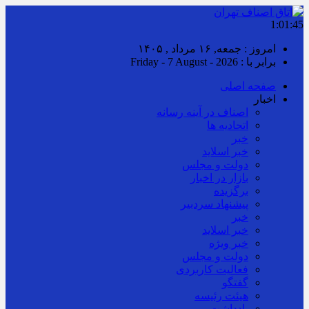
1:01:46
امروز : جمعه, ۱۶ مرداد , ۱۴۰۵
برابر با : Friday - 7 August - 2026
صفحه اصلی
اخبار
اصناف در آینه رسانه
اتحادیه ها
خبر
خبر اسلايد
دولت و مجلس
بازار در اخبار
برگزیده
پیشنهاد سردبیر
خبر
خبر اسلايد
خبر ویژه
دولت و مجلس
فعالیت کاربردی
گفتگو
هیئت رئیسه
یادداشت