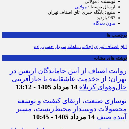
نویسنده : مولائی
ارسال توسط :
مولایی
منبع : پایگاه خبری اتاق اصناف تهران
967 بازدید
بدون دیدگاه
برچسب ها
اتاق اصناف تهران
اجلاس ماهانه
سردار حسن زاده
نوشته های مشابه
روایت اصناف از آیین جاماندگان اربعین در
تهران؛ از «خدمت عاشقانه» تا «بازآفرینی
حال‌وهوای کربلا»
14 مرداد 1405 - 13:12
نوسازی صنعت، ارتقای کیفیت و توسعه
محصولات دوستدار محیط‌زیست، مسیر
آینده صنف
14 مرداد 1405 - 10:45