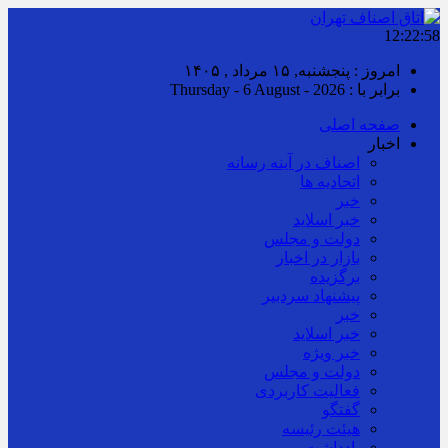
12:22:58
امروز : پنجشنبه, ۱۵ مرداد , ۱۴۰۵
برابر با : Thursday - 6 August - 2026
صفحه اصلی
اخبار
اصناف در آینه رسانه
اتحادیه ها
خبر
خبر اسلايد
دولت و مجلس
بازار در اخبار
برگزیده
پیشنهاد سردبیر
خبر
خبر اسلايد
خبر ویژه
دولت و مجلس
فعالیت کاربردی
گفتگو
هیئت رئیسه
یادداشت