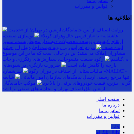
تماس با ما
قوانین و مقررات
اطلاعیه ها
روایت اصناف از آیین جاماندگان اربعین در تهران؛ از «خدمت
عاشقانه» تا «بازآفرینی حال‌وهوای کربلا»
نوسازی صنعت،
ارتقای کیفیت و توسعه محصولات دوستدار محیط‌زیست، مسیر
آینده صنف
مردم افزایش بی رویه قیمت اجاره‌بها را از چشم
مشاوران املاک می‌بینند؛ این در حالی است که ما در این موضوع
بی‌گناهیم
رکود صنعت منسوجات، سفارش‌های رنگرزی و چاپ
پارچه را کاهش داده است
ضرورت بازنگری در شیوه‌های
مالیات‌ستانی از اصناف در دوران رکود
سرشماره «MALIAT»
تنها مرجع رسمی ارسال پیامک‌های سازمان امور مالیاتی
شایعه
گرانی بنزین، قیمت خودروهای برقی را بالا برد
موکب جاماندگان
اربعین اتاق اصناف تهران و اتحادیه های صنفی برپا شد
صفحه اصلی
درباره ما
تماس با ما
قوانین و مقررات
خانه
کانال تلگرام