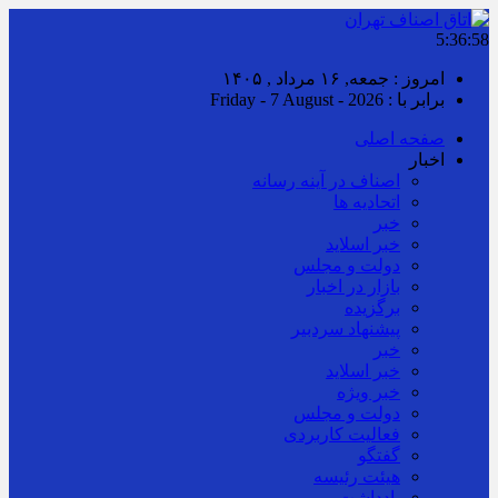
5:36:59
امروز : جمعه, ۱۶ مرداد , ۱۴۰۵
برابر با : Friday - 7 August - 2026
صفحه اصلی
اخبار
اصناف در آینه رسانه
اتحادیه ها
خبر
خبر اسلايد
دولت و مجلس
بازار در اخبار
برگزیده
پیشنهاد سردبیر
خبر
خبر اسلايد
خبر ویژه
دولت و مجلس
فعالیت کاربردی
گفتگو
هیئت رئیسه
یادداشت