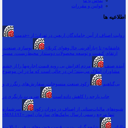
تماس با ما
قوانین و مقررات
اطلاعیه ها
روایت اصناف از آیین جاماندگان اربعین در تهران؛ از «خدمت
عاشقانه» تا «بازآفرینی حال‌وهوای کربلا»
نوسازی صنعت،
ارتقای کیفیت و توسعه محصولات دوستدار محیط‌زیست، مسیر
آینده صنف
مردم افزایش بی رویه قیمت اجاره‌بها را از چشم
مشاوران املاک می‌بینند؛ این در حالی است که ما در این موضوع
بی‌گناهیم
رکود صنعت منسوجات، سفارش‌های رنگرزی و
چاپ پارچه را کاهش داده است
ضرورت بازنگری در
شیوه‌های مالیات‌ستانی از اصناف در دوران رکود
سرشماره
«MALIAT» تنها مرجع رسمی ارسال پیامک‌های سازمان امور
مالیاتی
شایعه گرانی بنزین، قیمت خودروهای برقی را بالا برد