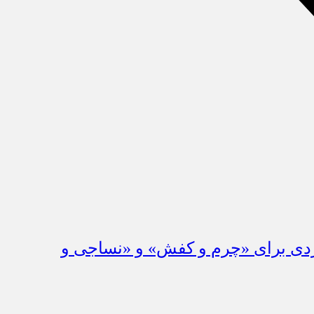
 کیف، کفش، چرم و پوشاک افتتاح شد/ رونمایی از ۲ سند راهبردی برای «چرم و کفش» و «نساجی و