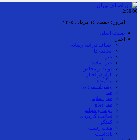
2:58:07
امروز : جمعه, ۱۶ مرداد , ۱۴۰۵
صفحه اصلی
اخبار
اصناف در آینه رسانه
اتحادیه ها
خبر
خبر اسلايد
دولت و مجلس
بازار در اخبار
برگزیده
پیشنهاد سردبیر
خبر
خبر اسلايد
خبر ویژه
دولت و مجلس
فعالیت کاربردی
گفتگو
هیئت رئیسه
یادداشت
چند رسانه ای