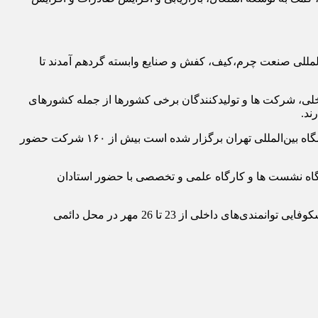
لمللی صنعت چرم،کیف، کفش و صنایع وابسته گردهم آمدند تا
ید کنندگان داخلی، شرکت ها و تولیدکنندگان برخی کشورها از جمله کشورهای
ند.
در دهمین نمایشگاه بین‌المللی صنعت چرم،کیف، کفش و صنایع وابسته که در سالن‌های سالن ۴۰ ، ۴۱ ، ۴۴A و ۴۴B و فضای باز محل نمایشگاه بین‌المللی تهران برگزار شده است بیش از ۱۶۰ شرکت حضور
مساحت حدود ۱۵هزار متر مربع است در حاشیه این نمایشگاه نشست ها و کارگاه علمی و تخصصی با حضور استادان
مذکور با حضور تولیدکنندگان و فعالان صنایع مرتبط با هدف افزایش تعاملات بین‌المللی، توسعه صادرات، نوآوری و شکوفایی توانمندی‌های داخلی از 23 تا 26 مهر در محل دائمی