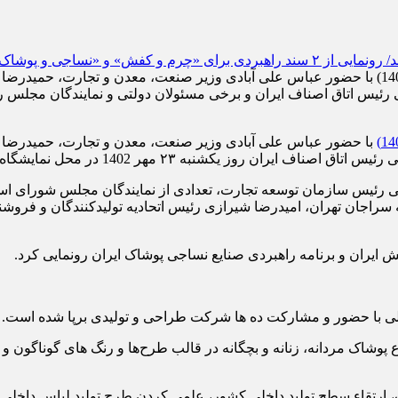
نمایشگاه های صنعت نساجی، کیف، کفش، چرم و پوشاک( امپکس 1402) با حضور عباس علی آبادی وزیر
با حضور عباس علی ‎آبادی وزیر صنعت، معدن و تجار
هر 1402 در محل نمایشگاه های بین المللی تهران افتتاح شد.
رئیس سازمان توسعه تجارت، تعدادی از نمایندگان مجلس شورای اسل
راجان تهران، امیدرضا شیرازی رئیس اتحادیه تولیدکنندگان و فروشن
 ایران و برنامه راهبردی صنایع نساجی پوشاک ایران رونمایی کرد.
رکت ده ها شرکت طراحی و تولیدی برپا شده است. در این نمایشگاه ۸۴ شرکت کننده تولید
پوشاک مردانه، زنانه و بچگانه در قالب طرح‌ها و رنگ های گوناگون و ه
اک، ارتقاء سطح تولید داخلی کشور، علمی کردن طرح تولید لباس داخلی،