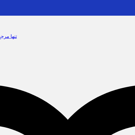
سرشماره «MALIAT» تنها مرجع رسمی ارسال پیامک‌