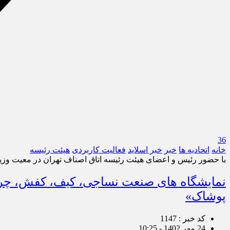
36
خانه
اتحادیه ها
خبر
خبر اسلايد
فعالیت کاربردی
هیئت رئیسه
با حضور رئیس و اعضای هیئت رئیسه اتاق اصناف تهران در معیت وز
پوشاک»
کد خبر : 1147
24 مهر 1402 - 10:25