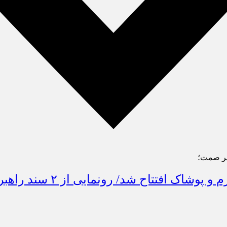
یر صمت؛
نمایشگاه های صنعت نساجی،