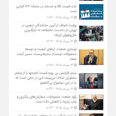
ثبت قیمت کالا و خدمات در سامانه ۱۲۴ الزامی
است
17 مرداد 1405 - 9:29
روایت اصناف از آیین جاماندگان اربعین در
تهران؛ از «خدمت عاشقانه» تا «بازآفرینی
حال‌وهوای کربلا»
14 مرداد 1405 - 13:12
نوسازی صنعت، ارتقای کیفیت و توسعه
محصولات دوستدار محیط‌زیست، مسیر آینده
صنف
14 مرداد 1405 - 10:45
مردم افزایش بی رویه قیمت اجاره‌بها را از چشم
مشاوران املاک می‌بینند؛ این در حالی است که
ما در این موضوع بی‌گناهیم
14 مرداد 1405 - 10:33
رکود صنعت منسوجات، سفارش‌های رنگرزی و
چاپ پارچه را کاهش داده است
14 مرداد 1405 - 10:23
ضرورت بازنگری در شیوه‌های مالیات‌ستانی از