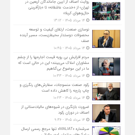
روایت اصناف از آیین جاماندگان اربعین در
تهران؛ از «خدمت عاشقانه» تا «بازآفرینی
حال‌وهوای کربلا»
14 مرداد 1405 - 13:12
نوسازی صنعت، ارتقای کیفیت و توسعه
محصولات دوستدار محیط‌زیست، مسیر آینده
صنف
14 مرداد 1405 - 10:45
مردم افزایش بی رویه قیمت اجاره‌بها را از چشم
مشاوران املاک می‌بینند؛ این در حالی است که
ما در این موضوع بی‌گناهیم
14 مرداد 1405 - 10:33
رکود صنعت منسوجات، سفارش‌های رنگرزی و
چاپ پارچه را کاهش داده است
14 مرداد 1405 - 10:23
ضرورت بازنگری در شیوه‌های مالیات‌ستانی از
اصناف در دوران رکود
14 مرداد 1405 - 9:36
سرشماره «MALIAT» تنها مرجع رسمی ارسال
پیامک‌های سازمان امور مالیاتی