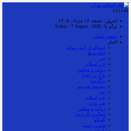
13:13:43
امروز : جمعه, ۱۶ مرداد , ۱۴۰۵
برابر با : Friday - 7 August - 2026
صفحه اصلی
اخبار
اصناف در آینه رسانه
اتحادیه ها
خبر
خبر اسلايد
دولت و مجلس
بازار در اخبار
برگزیده
پیشنهاد سردبیر
خبر
خبر اسلايد
خبر ویژه
دولت و مجلس
فعالیت کاربردی
گفتگو
هیئت رئیسه
یادداشت