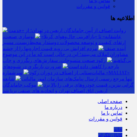
تماس با ما
قوانین و مقررات
اطلاعیه ها
روایت اصناف از آیین جاماندگان اربعین در تهران؛ از «خدمت
عاشقانه» تا «بازآفرینی حال‌وهوای کربلا»
نوسازی صنعت،
ارتقای کیفیت و توسعه محصولات دوستدار محیط‌زیست، مسیر
آینده صنف
مردم افزایش بی رویه قیمت اجاره‌بها را از چشم
مشاوران املاک می‌بینند؛ این در حالی است که ما در این موضوع
بی‌گناهیم
رکود صنعت منسوجات، سفارش‌های رنگرزی و چاپ
پارچه را کاهش داده است
ضرورت بازنگری در شیوه‌های
مالیات‌ستانی از اصناف در دوران رکود
سرشماره «MALIAT»
تنها مرجع رسمی ارسال پیامک‌های سازمان امور مالیاتی
شایعه
گرانی بنزین، قیمت خودروهای برقی را بالا برد
موکب جاماندگان
اربعین اتاق اصناف تهران و اتحادیه های صنفی برپا شد
صفحه اصلی
درباره ما
تماس با ما
قوانین و مقررات
خانه
کانال تلگرام