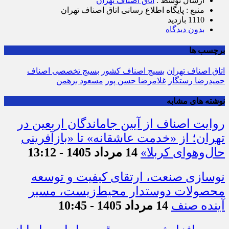
ارسال توسط :
اتاق اصناف تهران
منبع : پایگاه اطلاع رسانی اتاق اصناف تهران
1110 بازدید
بدون دیدگاه
برچسب ها
اتاق اصناف تهران
بسیج اصناف کشور
بسیج تخصصی اصناف
حمیدرضا رستگار
غلامرضا حسن پور
مسعود برهمن
نوشته های مشابه
روایت اصناف از آیین جاماندگان اربعین در
تهران؛ از «خدمت عاشقانه» تا «بازآفرینی
حال‌وهوای کربلا»
14 مرداد 1405 - 13:12
نوسازی صنعت، ارتقای کیفیت و توسعه
محصولات دوستدار محیط‌زیست، مسیر
آینده صنف
14 مرداد 1405 - 10:45