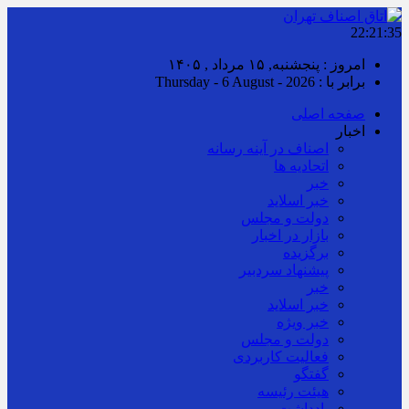
22:21:35
امروز : پنجشنبه, ۱۵ مرداد , ۱۴۰۵
برابر با : Thursday - 6 August - 2026
صفحه اصلی
اخبار
اصناف در آینه رسانه
اتحادیه ها
خبر
خبر اسلايد
دولت و مجلس
بازار در اخبار
برگزیده
پیشنهاد سردبیر
خبر
خبر اسلايد
خبر ویژه
دولت و مجلس
فعالیت کاربردی
گفتگو
هیئت رئیسه
یادداشت