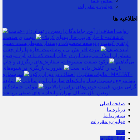
تماس با ما
قوانین و مقررات
اطلاعیه ها
روایت اصناف از آیین جاماندگان اربعین در تهران؛ از «خدمت
عاشقانه» تا «بازآفرینی حال‌وهوای کربلا»
نوسازی صنعت،
ارتقای کیفیت و توسعه محصولات دوستدار محیط‌زیست، مسیر
آینده صنف
مردم افزایش بی رویه قیمت اجاره‌بها را از چشم
مشاوران املاک می‌بینند؛ این در حالی است که ما در این موضوع
بی‌گناهیم
رکود صنعت منسوجات، سفارش‌های رنگرزی و چاپ
پارچه را کاهش داده است
ضرورت بازنگری در شیوه‌های
مالیات‌ستانی از اصناف در دوران رکود
سرشماره «MALIAT»
تنها مرجع رسمی ارسال پیامک‌های سازمان امور مالیاتی
شایعه
گرانی بنزین، قیمت خودروهای برقی را بالا برد
موکب جاماندگان
اربعین اتاق اصناف تهران و اتحادیه های صنفی برپا شد
صفحه اصلی
درباره ما
تماس با ما
قوانین و مقررات
خانه
کانال تلگرام