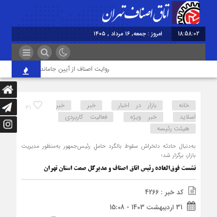
18:58:02
امروز : جمعه, ۱۶ مرداد , ۱۴۰۵
روایت اصناف از آیین جاماندگان اربعین در تهران
خانه
بازار در اخبار
خبر
خبر
31
اسلايد
خبر ویژه
فعالیت کاربردی
هیئت رئیسه
به‌دنبال حادثه دلخراش سقوط بالگرد حاملِ رئیس‌جمهور به‌منظور مدیریت
بازار، برگزار شد؛
نشست فوق‌العاده رئیس اتاق اصناف و مدیرکل صمت استان تهران
کد خبر : 4266
31 اردیبهشت 1403 - 15:08