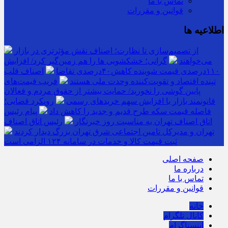
تماس با ما
قوانین و مقررات
اطلاعیه ها
از تصمیم‌سازی تا نظارت؛ اصناف نقش مؤثرتری در بازار
می‌خواهند
گرانی؛ خشکشویی‌ ها را هم زمین‌گیر کرد/ افزایش
۱۱۰درصدی قیمت شوینده کاهش۴۰درصدی تقاضا
اصناف قلب
تپنده اقتصاد و تقویت‌کننده وحدت ملی هستند
فریب قیمت‌های
پایین گوشی را نخورید/ حمایت بیشتر از حقوق مردم و فعالان
قانونمند بازار با افزایش سهم خریدهای رسمی
رویکرد قضایی؛
فاصله قیمت سکه طرح قدیم و جدید را کاهش داد
پیام رئیس
اتاق اصناف تهران به مناسبت روز خبرنگار
رئیس اتاق اصناف
تهران و مدیرکل تامین اجتماعی شرق تهران بزرگ دیدار کردند
ثبت قیمت کالا و خدمات در سامانه ۱۲۴ الزامی است
صفحه اصلی
درباره ما
تماس با ما
قوانین و مقررات
خانه
کانال تلگرام
اینستاگرام