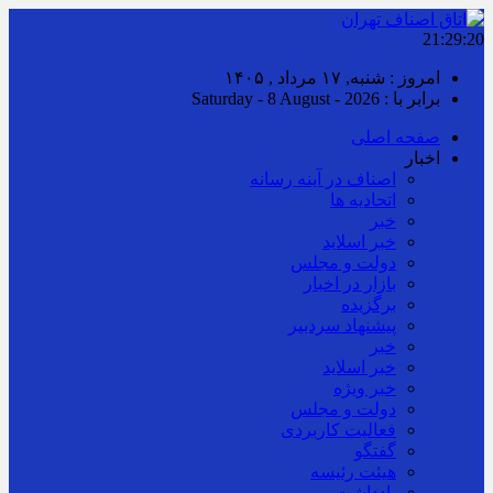
21:29:21
امروز : شنبه, ۱۷ مرداد , ۱۴۰۵
برابر با : Saturday - 8 August - 2026
صفحه اصلی
اخبار
اصناف در آینه رسانه
اتحادیه ها
خبر
خبر اسلايد
دولت و مجلس
بازار در اخبار
برگزیده
پیشنهاد سردبیر
خبر
خبر اسلايد
خبر ویژه
دولت و مجلس
فعالیت کاربردی
گفتگو
هیئت رئیسه
یادداشت