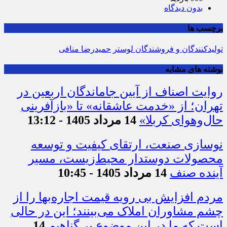
بدون دیدگاه
برچسب ها
تولیدکنندگان و فروشندگان لوستر
حمیدرضا منافی
نوشته های مشابه
روایت اصناف از آیین جاماندگان اربعین در
تهران؛ از «خدمت عاشقانه» تا «بازآفرینی
حال‌وهوای کربلا»
14 مرداد 1405 - 13:12
نوسازی صنعت، ارتقای کیفیت و توسعه
محصولات دوستدار محیط‌زیست، مسیر
آینده صنف
14 مرداد 1405 - 10:45
مردم افزایش بی رویه قیمت اجاره‌بها را از
چشم مشاوران املاک می‌بینند؛ این در حالی
است که ما در این موضوع بی‌گناهیم
14