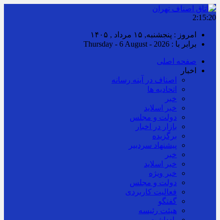
2:15:20
امروز : پنجشنبه, ۱۵ مرداد , ۱۴۰۵
برابر با : Thursday - 6 August - 2026
صفحه اصلی
اخبار
اصناف در آینه رسانه
اتحادیه ها
خبر
خبر اسلايد
دولت و مجلس
بازار در اخبار
برگزیده
پیشنهاد سردبیر
خبر
خبر اسلايد
خبر ویژه
دولت و مجلس
فعالیت کاربردی
گفتگو
هیئت رئیسه
یادداشت