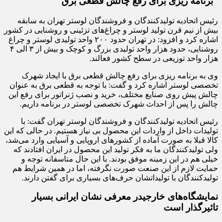
برنامه ریزی برای رفع چالش قطعی برق
رئیس اتحادیه تولیدکنندگان و فروشندگان لوستر تهران به سابقه
بیش از نیم قرن تولید لوستر و چراغ‌های تزئینی و روشنایی در کشور
اشاره کرد و افزود: در تهران حدود ۲۰۰ واحد تولیدی لوستر و چراغ
روشنایی، حدود هزار واحد تولیدی بزرگ و کوچک و بیش از ۳ الی ۴
هزار واحد توزیعی در سطح کشور فعالند.
وی به برنامه ریزی برای رفع چالش قطعی برق با ایجاد شهرک
تخصصی لوستر اشاره کرد و گفت: با توجه به قطعی برق به عنوان
چالش پیش روی صنایع مختلف، خرید و نصب ژنراتور برای رفع این
چالش را پس از احداث شهرک تخصصی لوستر در برنامه داریم.
رئیس اتحادیه تولیدکنندگان و فروشندگان لوستر تهران گفت: با
تولیدات داخل از واردات این محصول بی نیاز هستیم. در حالی که این
کالا قبلا به صورت آماده از کشور‌های اروپایی و آسیایی وارد می‌شد،
ولی تولیدکنندگان ما به فکر تولید این محصول در ایران افتادند که
خیلی هم در این زمینه موفق بودند. با این حال متاسفانه توجه و
حمایت لازم از این صنعت صورت نگرفته، اما در همین شرایط هم
تولیدکنندگان با تولیداتشان حرف‌های بسیاری برای گفتن دارند.
نمایشگاه‌های خارجیدر معرفی نشان ایرانی بسیار
تاثیرگذار است