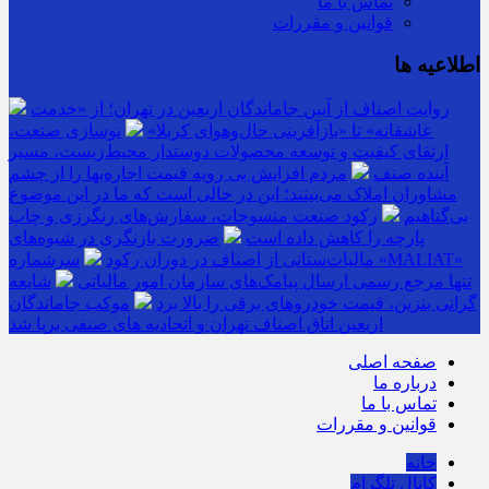
تماس با ما
قوانین و مقررات
اطلاعیه ها
روایت اصناف از آیین جاماندگان اربعین در تهران؛ از «خدمت
عاشقانه» تا «بازآفرینی حال‌وهوای کربلا»
نوسازی صنعت،
ارتقای کیفیت و توسعه محصولات دوستدار محیط‌زیست، مسیر
آینده صنف
مردم افزایش بی رویه قیمت اجاره‌بها را از چشم
مشاوران املاک می‌بینند؛ این در حالی است که ما در این موضوع
بی‌گناهیم
رکود صنعت منسوجات، سفارش‌های رنگرزی و چاپ
پارچه را کاهش داده است
ضرورت بازنگری در شیوه‌های
مالیات‌ستانی از اصناف در دوران رکود
سرشماره «MALIAT»
تنها مرجع رسمی ارسال پیامک‌های سازمان امور مالیاتی
شایعه
گرانی بنزین، قیمت خودروهای برقی را بالا برد
موکب جاماندگان
اربعین اتاق اصناف تهران و اتحادیه های صنفی برپا شد
صفحه اصلی
درباره ما
تماس با ما
قوانین و مقررات
خانه
کانال تلگرام