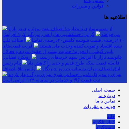
تماس با ما
قوانین و مقررات
اطلاعیه ها
از تصمیم‌سازی تا نظارت؛ اصناف نقش مؤثرتری در بازار
می‌خواهند
گرانی؛ خشکشویی‌ ها را هم زمین‌گیر کرد/ افزایش
۱۱۰درصدی قیمت شوینده کاهش۴۰درصدی تقاضا
اصناف قلب
تپنده اقتصاد و تقویت‌کننده وحدت ملی هستند
فریب قیمت‌های
پایین گوشی را نخورید/ حمایت بیشتر از حقوق مردم و فعالان
قانونمند بازار با افزایش سهم خریدهای رسمی
رویکرد قضایی؛
فاصله قیمت سکه طرح قدیم و جدید را کاهش داد
پیام رئیس
اتاق اصناف تهران به مناسبت روز خبرنگار
رئیس اتاق اصناف
تهران و مدیرکل تامین اجتماعی شرق تهران بزرگ دیدار کردند
ثبت قیمت کالا و خدمات در سامانه ۱۲۴ الزامی است
صفحه اصلی
درباره ما
تماس با ما
قوانین و مقررات
خانه
کانال تلگرام
اینستاگرام