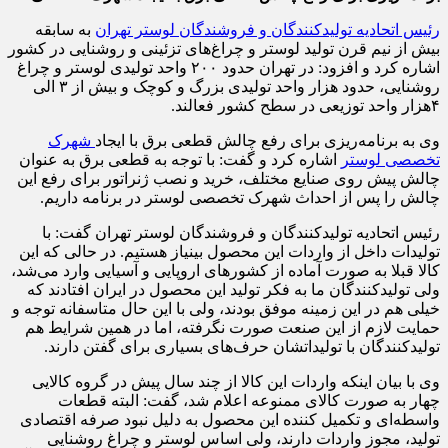
رئیس اتحادیه تولیدکنندگان و فروشندگان لوستر تهران
به سابقه
بیش از نیم قرن تولید لوستر و چراغ‌‌‌های تزئینی و روشنایی در کشور
اشاره کرد و افزود: در تهران حدود ۲۰۰ واحد تولیدی لوستر و چراغ
روشنایی، حدود‌ هزار واحد تولیدی بزرگ و کوچک و بیش از ۳ الی
۴‌هزار واحد توزیعی در سطح کشور فعالند.
وی به برنامه‌ریزی برای رفع چالش قطعی برق با ایجاد
شهرک
تخصصی لوستر
اشاره کرد و گفت: با توجه به قطعی برق به عنوان
چالش پیش روی صنایع مختلف، خرید و نصب ژنراتور برای رفع این
چالش را پس از احداث شهرک تخصصی لوستر در برنامه داریم.
رئیس اتحادیه تولیدکنندگان و فروشندگان لوستر تهران گفت: با
تولیدات داخل از واردات این محصول بی‎نیاز هستیم. در حالی که این
کالا قبلا به صورت آماده از کشورهای اروپایی و آسیایی وارد می‌‌‌شد،
ولی تولیدکنندگان ما به فکر تولید این محصول در ایران افتادند که
خیلی هم در این زمینه موفق بودند، ولی با این حال متاسفانه توجه و
حمایت لازم از این صنعت صورت نگرفته، اما در همین شرایط هم
تولیدکنندگان با تولیداتشان حرف‌‌‌های بسیاری برای گفتن دارند.
وی با بیان اینکه واردات این کالا از چند سال پیش در گروه کالایی
چهار به صورت کالای ممنوعه اعلام شد، گفت: البته قطعات
واسطه‌‌‌ای و تکمیل کننده این محصول به دلیل نبود صرفه اقتصادی
تولید، مجوز واردات دارند، ولی اساس لوستر و چراغ روشنایی