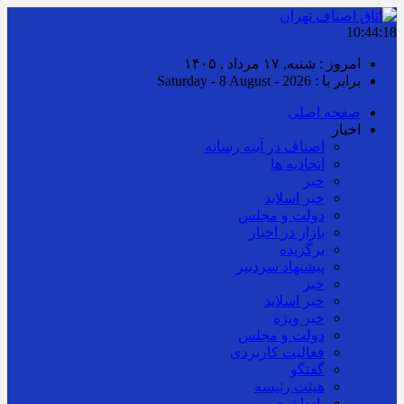
10:44:19
امروز : شنبه, ۱۷ مرداد , ۱۴۰۵
برابر با : Saturday - 8 August - 2026
صفحه اصلی
اخبار
اصناف در آینه رسانه
اتحادیه ها
خبر
خبر اسلايد
دولت و مجلس
بازار در اخبار
برگزیده
پیشنهاد سردبیر
خبر
خبر اسلايد
خبر ویژه
دولت و مجلس
فعالیت کاربردی
گفتگو
هیئت رئیسه
یادداشت