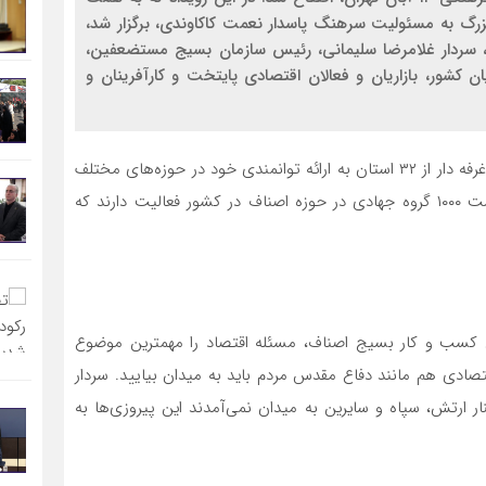
بزرگ به مسئولیت سرهنگ پاسدار نعمت کاکاوندی، برگزار شد،
، سردار غلامرضا سلیمانی، رئیس سازمان بسیج مستضعفین،
 کشور، بازاریان و فعالان اقتصادی پایتخت و کارآفرینان و
در رویداد ملی جهادگران و الگوهای موفق کسب و کار، ۳۲ غرفه دار از ۳۲ استان به ارائه توانمندی خود در حوزه‌های مختلف
اعم از صنایع غذایی، صنایع دستی و… پرداخته‌اند. گفتنی ست ۱۰۰۰ گروه جهادی در حوزه اصناف در کشور فعالیت دارند که
کسب و کار بسیج اصناف، مسئله اقتصاد را مهمترین موضوع
دی هم مانند دفاع مقدس مردم باید به میدان بیایید. سردار
ر ارتش، سپاه و سایرین به میدان نمی‌آمدند این پیروزی‌ها به