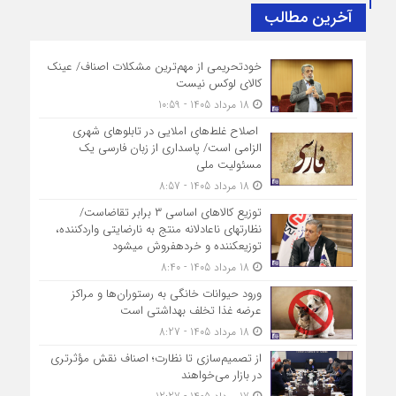
آخرین مطالب
خودتحریمی از مهم‌ترین مشکلات اصناف/ عینک
کالای لوکس نیست
18 مرداد 1405 - 10:59
اصلاح غلط‌های املایی در تابلوهای شهری
الزامی است/ پاسداری از زبان فارسی یک
مسئولیت ملی
18 مرداد 1405 - 8:57
توزیع کالاهای اساسی ۳ برابر تقاضاست/
نظارت‎های ناعادلانه منتج به نارضایتی واردکننده،
توزیع‎کننده و خرده‎فروش می‎شود
18 مرداد 1405 - 8:40
ورود حیوانات خانگی به رستوران‌ها و مراکز
عرضه غذا تخلف بهداشتی است
18 مرداد 1405 - 8:27
از تصمیم‌سازی تا نظارت؛ اصناف نقش مؤثرتری
در بازار می‌خواهند