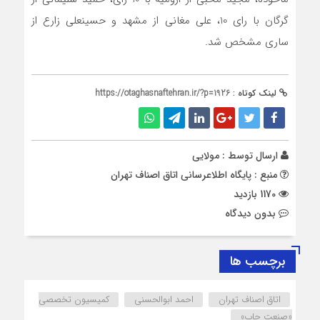
گرگان با رای 10، علی مغانی از مشهد و حسینعلی زارع از
ساری مشخص شد.
لینک کوتاه :
https://otaghasnaftehran.ir/?p=1926
ارسال توسط :
مولایی
منبع : پایگاه اطلاع‎رسانی اتاق اصناف تهران
1170 بازدید
بدون دیدگاه
برچسب ها
اتاق اصناف تهران
احمد ابوالحسنی
کمیسیون تخصصی
«صنعت چاپ»