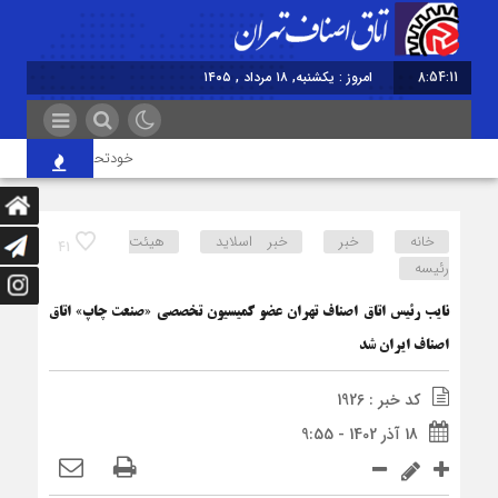
8:54:11
امروز : یکشنبه, ۱۸ مرداد , ۱۴۰۵
خودتحریمی از مهم‌ترین 
خانه
خبر
خبر اسلايد
هیئت
41
رئیسه
نایب رئیس اتاق اصناف تهران عضو کمیسیون تخصصی «صنعت چاپ» اتاق
اصناف ایران شد
کد خبر : 1926
18 آذر 1402 - 9:55