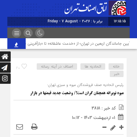
16:15:15
امروز : جمعه
 آیین جاماندگان اربعین در تهران؛ از «خدمت عاشقانه» تا «بازآفرینی حال‌وهوای کربلا»
خانه
اتحادیه ها
اصناف در آینه رسانه
20
خبر
رئیس اتحادیه صنف فروشندگان میوه و سبزی تهران:
میوه نوبرانه همچنان گران است!/ وضعیت جدید قیمت‎ها در بازار
کد خبر : 3818
01 اردیبهشت 1403 - 10:12