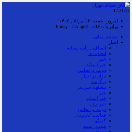
12:31:58
امروز : جمعه, ۱۶ مرداد , ۱۴۰۵
برابر با : Friday - 7 August - 2026
صفحه اصلی
اخبار
اصناف در آینه رسانه
اتحادیه ها
خبر
خبر اسلايد
دولت و مجلس
بازار در اخبار
برگزیده
پیشنهاد سردبیر
خبر
خبر اسلايد
خبر ویژه
دولت و مجلس
فعالیت کاربردی
گفتگو
هیئت رئیسه
یادداشت