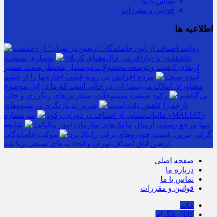
تماس با ما
قوانین و مقررات
اطلاعیه ها
روایت اصناف از آیین جاماندگان اربعین در تهران؛ از «خدمت
عاشقانه» تا «بازآفرینی حال‌وهوای کربلا»
نوسازی صنعت،
ارتقای کیفیت و توسعه محصولات دوستدار محیط‌زیست، مسیر
آینده صنف
مردم افزایش بی رویه قیمت اجاره‌بها را از چشم
مشاوران املاک می‌بینند؛ این در حالی است که ما در این موضوع
بی‌گناهیم
رکود صنعت منسوجات، سفارش‌های رنگرزی و چاپ
پارچه را کاهش داده است
ضرورت بازنگری در شیوه‌های
مالیات‌ستانی از اصناف در دوران رکود
سرشماره «MALIAT»
تنها مرجع رسمی ارسال پیامک‌های سازمان امور مالیاتی
شایعه
گرانی بنزین، قیمت خودروهای برقی را بالا برد
موکب جاماندگان
اربعین اتاق اصناف تهران و اتحادیه های صنفی برپا شد
صفحه اصلی
درباره ما
تماس با ما
قوانین و مقررات
خانه
کانال تلگرام