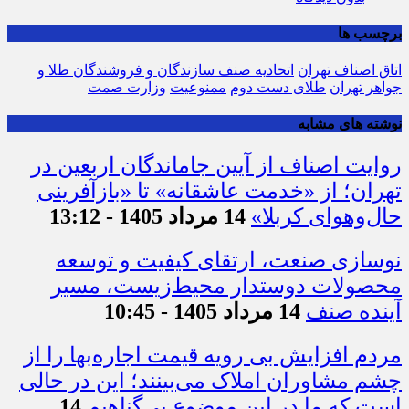
برچسب ها
اتاق اصناف تهران
اتحادیه صنف سازندگان و فروشندگان طلا و
جواهر تهران
طلای دست دوم
ممنوعیت
وزارت صمت
نوشته های مشابه
روایت اصناف از آیین جاماندگان اربعین در
تهران؛ از «خدمت عاشقانه» تا «بازآفرینی
حال‌وهوای کربلا»
14 مرداد 1405 - 13:12
نوسازی صنعت، ارتقای کیفیت و توسعه
محصولات دوستدار محیط‌زیست، مسیر
آینده صنف
14 مرداد 1405 - 10:45
مردم افزایش بی رویه قیمت اجاره‌بها را از
چشم مشاوران املاک می‌بینند؛ این در حالی
است که ما در این موضوع بی‌گناهیم
14