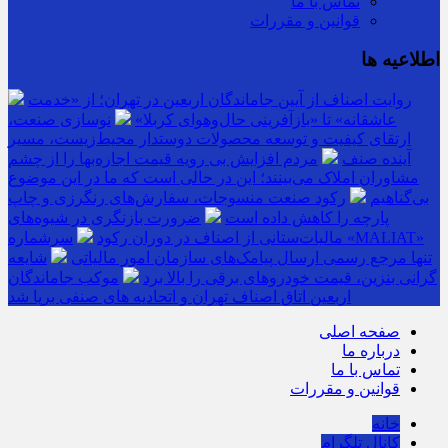
تماس با ما
قوانین و مقررات
اطلاعیه ها
روایت اصناف از آیین جاماندگان اربعین در تهران؛ از «خدمت
عاشقانه» تا «بازآفرینی حال‌وهوای کربلا»
نوسازی صنعت،
ارتقای کیفیت و توسعه محصولات دوستدار محیط‌زیست، مسیر
آینده صنف
مردم افزایش بی رویه قیمت اجاره‌بها را از چشم
مشاوران املاک می‌بینند؛ این در حالی است که ما در این موضوع
بی‌گناهیم
رکود صنعت منسوجات، سفارش‌های رنگرزی و چاپ
پارچه را کاهش داده است
ضرورت بازنگری در شیوه‌های
مالیات‌ستانی از اصناف در دوران رکود
سرشماره «MALIAT»
تنها مرجع رسمی ارسال پیامک‌های سازمان امور مالیاتی
شایعه
گرانی بنزین، قیمت خودروهای برقی را بالا برد
موکب جاماندگان
اربعین اتاق اصناف تهران و اتحادیه های صنفی برپا شد
صفحه اصلی
درباره ما
تماس با ما
قوانین و مقررات
خانه
کانال تلگرام