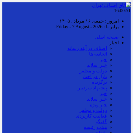
16:00:52
امروز : جمعه, ۱۶ مرداد , ۱۴۰۵
برابر با : Friday - 7 August - 2026
صفحه اصلی
اخبار
اصناف در آینه رسانه
اتحادیه ها
خبر
خبر اسلايد
دولت و مجلس
بازار در اخبار
برگزیده
پیشنهاد سردبیر
خبر
خبر اسلايد
خبر ویژه
دولت و مجلس
فعالیت کاربردی
گفتگو
هیئت رئیسه
یادداشت