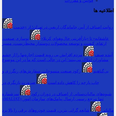
قوانین و مقررات
اطلاعیه ها
روایت اصناف از آیین جاماندگان اربعین در تهران؛ از «خدمت
عاشقانه» تا «بازآفرینی حال‌وهوای کربلا»
نوسازی صنعت،
ارتقای کیفیت و توسعه محصولات دوستدار محیط‌زیست، مسیر
آینده صنف
مردم افزایش بی رویه قیمت اجاره‌بها را از چشم
مشاوران املاک می‌بینند؛ این در حالی است که ما در این موضوع
بی‌گناهیم
رکود صنعت منسوجات، سفارش‌های رنگرزی و
چاپ پارچه را کاهش داده است
ضرورت بازنگری در
شیوه‌های مالیات‌ستانی از اصناف در دوران رکود
سرشماره
«MALIAT» تنها مرجع رسمی ارسال پیامک‌های سازمان امور
مالیاتی
شایعه گرانی بنزین، قیمت خودروهای برقی را بالا برد