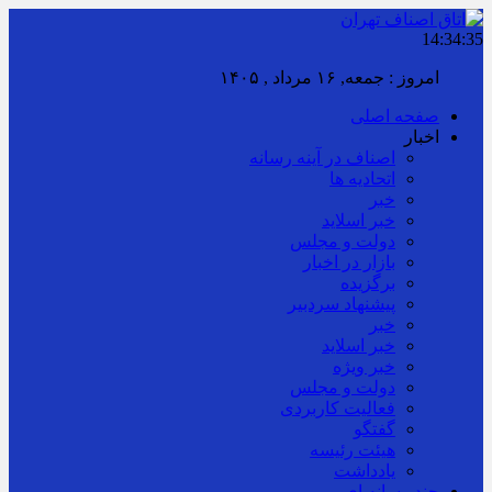
14:34:36
امروز : جمعه, ۱۶ مرداد , ۱۴۰۵
صفحه اصلی
اخبار
اصناف در آینه رسانه
اتحادیه ها
خبر
خبر اسلايد
دولت و مجلس
بازار در اخبار
برگزیده
پیشنهاد سردبیر
خبر
خبر اسلايد
خبر ویژه
دولت و مجلس
فعالیت کاربردی
گفتگو
هیئت رئیسه
یادداشت
چند رسانه ای