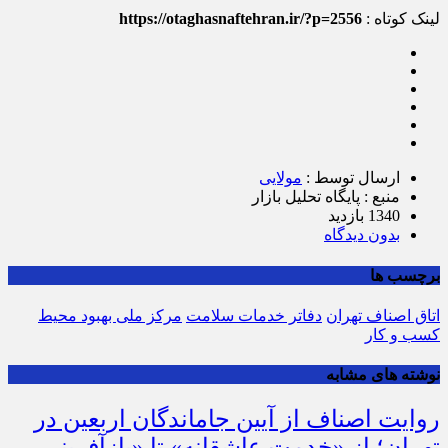
لینک کوتاه :
https://otaghasnaftehran.ir/?p=2556
ارسال توسط :
مولایی
منبع : پایگاه تحلیل بازار
1340 بازدید
بدون دیدگاه
برچسب ها
اتاق اصناف تهران
دفاتر خدمات سلامت
مرکز ملی بهبود محیط
کسب و کار
نوشته های مشابه
روایت اصناف از آیین جاماندگان اربعین در
تهران؛ از «خدمت عاشقانه» تا «بازآفرینی