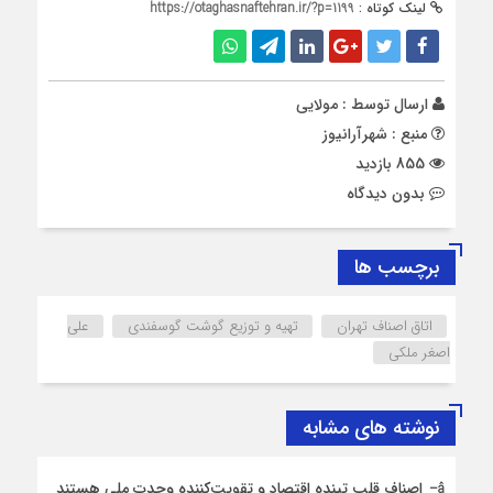
لینک کوتاه :
https://otaghasnaftehran.ir/?p=1199
ارسال توسط :
مولایی
منبع : شهرآرانیوز
855 بازدید
بدون دیدگاه
برچسب ها
اتاق اصناف تهران
تهیه و توزیع گوشت گوسفندی
علی
اصغر ملکی
نوشته های مشابه
اصناف قلب تپنده اقتصاد و تقویت‌کننده وحدت ملی هستند