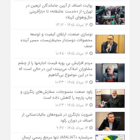
روایت اصناف از آیین جاماندگان اربعین در
تهران؛ از «خدمت عاشقانه» تا «بازآفرینی
حال‌وهوای کربلا»
14 مرداد 1405 - 13:12
نوسازی صنعت، ارتقای کیفیت و توسعه
محصولات دوستدار محیط‌زیست، مسیر آینده
صنف
14 مرداد 1405 - 10:45
مردم افزایش بی رویه قیمت اجاره‌بها را از چشم
مشاوران املاک می‌بینند؛ این در حالی است که
ما در این موضوع بی‌گناهیم
14 مرداد 1405 - 10:33
رکود صنعت منسوجات، سفارش‌های رنگرزی و
چاپ پارچه را کاهش داده است
14 مرداد 1405 - 10:23
ضرورت بازنگری در شیوه‌های مالیات‌ستانی از
اصناف در دوران رکود
14 مرداد 1405 - 9:36
سرشماره «MALIAT» تنها مرجع رسمی ارسال