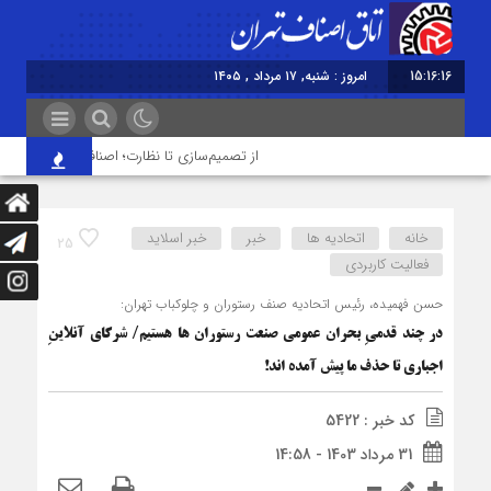
15:16:17
امروز : شنبه, ۱۷ مرداد , ۱۴۰۵
از تصمیم‌سازی تا نظارت؛ اصناف نقش مؤثرتری در 
خانه
اتحادیه ها
خبر
خبر اسلايد
25
فعالیت کاربردی
حسن فهمیده، رئیس اتحادیه صنف رستوران و چلوکباب تهران:
در چند قدمیِ بحران عمومی صنعت رستوران ها هستیم/ شرکای آنلاینِ
اجباری تا حذف ما پیش آمده اند!
کد خبر : 5422
31 مرداد 1403 - 14:58