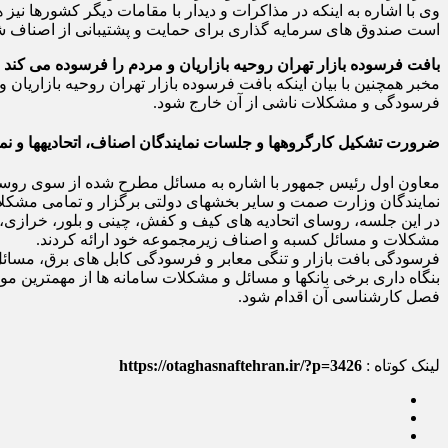
وی با اشاره به اینکه در مذاکرات و دیدار با مقامات دیگر کشورها 
است صندوق های سرمایه گذاری برای حمایت و پشتیبانی از اصناف شکل 
بافت فرسوده بازار تهران روحیه بازاریان و مردم را فرسوده می کند
مخبر همچنین با بیان اینکه بافت فرسوده بازار تهران روحیه بازاریان 
فرسودگی و مشکلات ناشی از آن خارج شود.
ضرورت تشکیل کارگروه
ها و جلسات نمایندگان اصناف، اتحادیه
ها و ن
نمایندگان وزارت صمت و سایر بخش‎های دولتی برگزار و تمامی مشکلات موجود را آسیب شناسی و دسته بندی کنند تا با فوریت برای حل این مسائل برنامه ریزی و تصمیم‎گیری شود.
در این جلسه، روسای اتحادیه های کیف و کفش، چینی و بلور، خرازی، 
مشکلات و مسائل کسبه و اصناف زیرمجموعه خود ارائه کردند.
فرسودگی بافت بازار و تنگی معابر و فرسودگی کابل های برق، مسائل 
بنگاه داری برخی بانکها و مسائل و مشکلات سامانه ها از مهمترین
فصل کارشناسی آن اقدام شود.
لینک کوتاه :
https://otaghasnaftehran.ir/?p=3426