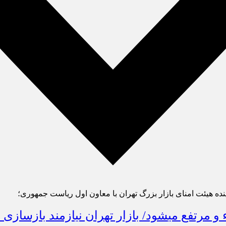
ده هیئت امنای بازار بزرگ تهران با معاون اول ریاست جمهوری؛
مشکلات و مسائل اصناف در کارگروهی احصاء و مرتفع می‎شود