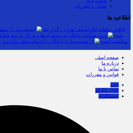
تماس با ما
قوانین و مقررات
اطلاعیه ها
اجلاس ماهانه اتاق اصناف تهران برگزار شد
خودتحریمی از مهم
توزیع کالاهای اساسی ۳ برابر تقاضاست/ نظارت‎های ناعادلانه منتج به نارضایتی واردکننده، توزیع‎کننده و خرده‎فروش می‎شود
ورود حیوانات خانگی به رستوران‌ها و مراکز عرضه غذا ت
بهداشتی است
از تصمیم‌سازی تا نظارت؛ اصناف نقش مؤثرتری در
صفحه اصلی
درباره ما
تماس با ما
قوانین و مقررات
خانه
کانال تلگرام
اینستاگرام