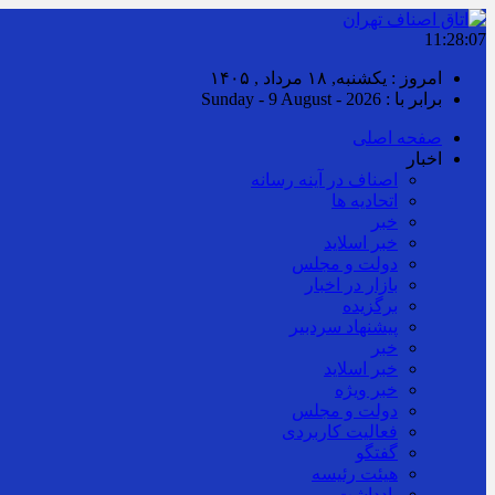
11:28:08
امروز : یکشنبه, ۱۸ مرداد , ۱۴۰۵
برابر با : Sunday - 9 August - 2026
صفحه اصلی
اخبار
اصناف در آینه رسانه
اتحادیه ها
خبر
خبر اسلايد
دولت و مجلس
بازار در اخبار
برگزیده
پیشنهاد سردبیر
خبر
خبر اسلايد
خبر ویژه
دولت و مجلس
فعالیت کاربردی
گفتگو
هیئت رئیسه
یادداشت