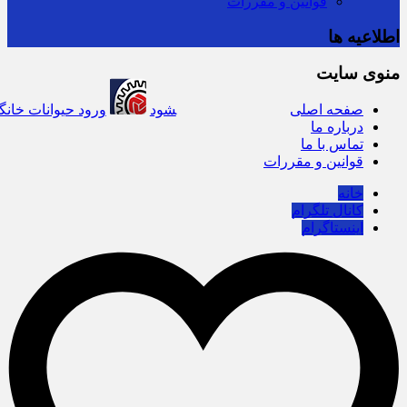
قوانین و مقررات
اطلاعیه ها
منوی سایت
صفحه اصلی
توزیع کالاهای اساسی ۳ برابر تقاضاست/ نظارت‎های ناعادلانه منتج به نارضایتی واردکننده، توزیع‎کننده و خرده‎فروش می‎شود
ورود حیوانات خانگی به
درباره ما
تماس با ما
قوانین و مقررات
خانه
کانال تلگرام
اینستاگرام