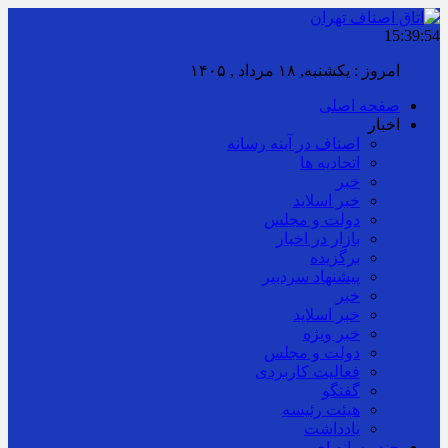
15:39:55
امروز : یکشنبه, ۱۸ مرداد , ۱۴۰۵
صفحه اصلی
اخبار
اصناف در آینه رسانه
اتحادیه ها
خبر
خبر اسلايد
دولت و مجلس
بازار در اخبار
برگزیده
پیشنهاد سردبیر
خبر
خبر اسلايد
خبر ویژه
دولت و مجلس
فعالیت کاربردی
گفتگو
هیئت رئیسه
یادداشت
چند رسانه ای