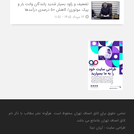
تضعیف و رکود بسیار شدید رانندگان وانت بار و
پیک موتوری/ کاهش ۵۰ درصدی درآمدها
12 مرداد 1405 - 11:51
تمامی حقوق برای اتاق اصناف تهران محفوظ است. هرگونه نشر مطالب با ذكر نام
اتاق اصناف تهران بلامانع مي باشد.
طراحی سایت : آریان دیتا