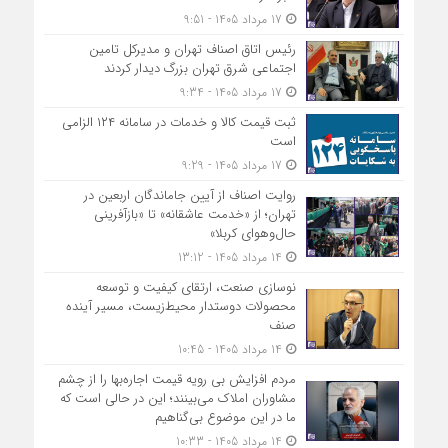
17 مرداد 1405 - 9:51
رئیس اتاق اصناف تهران و مدیرکل تامین
اجتماعی شرق تهران بزرگ دیدار کردند
17 مرداد 1405 - 9:34
ثبت قیمت کالا و خدمات در سامانه ۱۲۴ الزامی
است
17 مرداد 1405 - 9:29
روایت اصناف از آیین جاماندگان اربعین در
تهران؛ از «خدمت عاشقانه» تا «بازآفرینی
حال‌وهوای کربلا»
14 مرداد 1405 - 13:12
نوسازی صنعت، ارتقای کیفیت و توسعه
محصولات دوستدار محیط‌زیست، مسیر آینده
صنف
14 مرداد 1405 - 10:45
مردم افزایش بی رویه قیمت اجاره‌بها را از چشم
مشاوران املاک می‌بینند؛ این در حالی است که
ما در این موضوع بی‌گناهیم
14 مرداد 1405 - 10:33