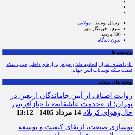
ارسال توسط :
مولایی
منبع : خبرنگار مهر
506 بازدید
بدون دیدگاه
برچسب ها
اتاق اصناف تهران
اتحادیه طلا و جواهر
بازارهای داخلی
حباب سکه
قیمت سکه
نوسانات انس جهانی
نوشته های مشابه
روایت اصناف از آیین جاماندگان اربعین در
تهران؛ از «خدمت عاشقانه» تا «بازآفرینی
حال‌وهوای کربلا»
14 مرداد 1405 - 13:12
نوسازی صنعت، ارتقای کیفیت و توسعه