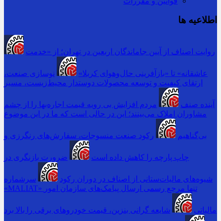
قوانین و مقررات
اطلاعیه ها
روایت اصناف از آیین جاماندگان اربعین در تهران؛ از «خدمت
عاشقانه» تا «بازآفرینی حال‌وهوای کربلا»
نوسازی صنعت،
ارتقای کیفیت و توسعه محصولات دوستدار محیط‌زیست، مسیر
آینده صنف
مردم افزایش بی رویه قیمت اجاره‌بها را از چشم
مشاوران املاک می‌بینند؛ این در حالی است که ما در این موضوع
بی‌گناهیم
رکود صنعت منسوجات، سفارش‌های رنگرزی و
چاپ پارچه را کاهش داده است
ضرورت بازنگری در
شیوه‌های مالیات‌ستانی از اصناف در دوران رکود
سرشماره
«MALIAT» تنها مرجع رسمی ارسال پیامک‌های سازمان امور
مالیاتی
شایعه گرانی بنزین، قیمت خودروهای برقی را بالا برد