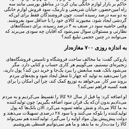
حاکم بر بازار لوازم خانگی بیان کرد: در مناطق بورسی مانند سه
راه امین‌حضور، خیابان شریعتی و نارمک، سود فروش لوازم خانگی
به دو سه درصد رسیده است. چون فروشندگان فقط برای این‌که
گردشی ایجاد شود، مجبورند کالای خود را با حداقل سود بفروشند.
وقتی حاشیه سود در صنف به ۳ درصد رسیده، برای دستگاه‌های
نظارتی و مسئولان سوال نمی‌شود که آقایان چه سودی می‌برند که
می‌توانند در چنین حجمی تبلیغ کنند؟
به اندازه روزی
۷۰۰
مغازه‌دار
پازوکی گفت: ما مخالف ساخت فروشگاه و تاسیس فروشگاه‌های
زنجیره‌ای نیستیم، می‌گوییم هر کاری حساب و کتابی دارد. مگر
می‌شود بانک، همه منابعش را ببرد یک‌جا و خرید دین کند؟ پول دارید،
چرا نمی‌دهید به تولید که چهار تا شغل ایجاد شود و بچه‌های مردم
بروند سر کار. می‌خواهد به توزیع کمک کند، چرا این امکان را برای
همه کسبه فراهم نمی‌کند؟
او اضافه کرد: ما قبل از سال ۹۶ کالا را تقسیط می‌کردیم و به مردم
می‌دادیم بدون آن‌که یک قران سود اضافه بگیریم؛ چون تولیدکننده
به ما کالا می‌داد و شش ماهه تسویه می‌کرد. الان بانک‌ها که پول
تولیدکننده را بلوکه می‌کنند و با سود ۲۸ درصدی تسهیلات می‌دهند و
دولت پیش‌پیش پول مواد اولیه را می‌گیرد. تولیدکننده هم نمی‌تواند
کالا را مدت‌دار به ما بدهد و ما هم نمی‌توانیم قسطی بفروشیم.