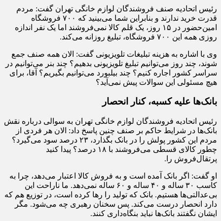
رئیس اتحادیه صنف فروشندگان لوازم خانگی تهران گفت: مردم
قدرت خرید ندارند و بنابراین شما می‌بینید که ۷۰۰ فروشگاه
امین‌حضور در ۱۵ روز، یک قلم کالا نمی‌فروشند اما یک نفر اندازه
روزی همه این ۷۰۰ فروشگاه، تبلیغ روزانه می‌کند.
وی با اشاره به هزینه تبلیغات تلویزیونی گفت: الان همه صنف جمع
شوند، چند روز می‌توانیم تبلیغ تلویزیونی بدهیم؟ چند بنر می‌توانیم در
سراسر کشور اجاره کنیم؟ چند بیلبورد می‌توانیم بگیریم؟ آقا، برای
هیچ مسئولی این سوالات پیش نمی‌آید؟
بانک‌ها علیه کسبه، کنار انحصار
رئیس اتحادیه فروشندگان لوازم خانگی تهران به سوالی درباره نقش
بانک‌ها در شرایط حاکم بر صنف چنین پاسخ داد: الان هر فردی از
مردم این کشور پولش را در بانک بگذارد، ۲۳ درصد سود می‌گیرد؟
چطور کالای قسطی می‌فروشند با ۱۸ درصد؟ پیدا کنید
پرتقال‌فروش را.
او گفت: اگر بانک آمده است و به فروش کالا اعتبار می‌دهد، چرا به
کاسب ۳۰ ساله و ۴۰ ساله و ۶۰ ساله نمی‌دهد. ما ناراحت این
بی‌عدالتی‌ها هستیم. بانک که تولید را رها کرده است، در توزیع هم که
دارد انحصار درست می‌کند. پس سخنان رهبری چه می‌شود. مگر
ایشان نگفتند بانک‌ها نباید بنگاه‌داری کنند.