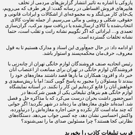
پازوکی با اشاره به تاثیر انتشار گزارش‌های مردمی از تخلف
هایپرهای فروش اقساطی در رسانه گفت: از هر طرف که می‌رویم،
یک‌جای کار می‌لنگد و به مجموعه‌ای از اشکالات و ایرادات قانونی و
حقوقی، شکلی و روشی و مالی می‌رسیم. از جمله تفاوت کالای
انتخاب‌شده با کالای ارسال‌شده یا دریافت سود مرکب، گران‌سازی
تعمدی و… ایراداتی که اگر نگوییم نشانه رانت و تقلب است، حتما
نشانه تخلفات گسترده است.
او ادامه داد: در حال جمع‌آوری این اسناد و مدارک هستیم تا به قول
معروف، حرف‌مان محکمه‌پسند و استوار باشد.
رئیس اتحادیه صنف فروشندگان لوازم خانگی تهران از چانه‌زنی با
فروشندگان لوازم خانگی در تهران برای ممانعت از اعتصاب آنان
خبر داد و افزود: همکاران ما بارها قصد داشتند مغازه‌های خود را
ببندند تا مسئولان را مجبور به پاسخ‎ گویی کنند؛ اما با ریش‌سفیدی و
خواهش آنان را قانع کرده‌ایم این کار را نکنند. در آستانه نمایشگاه
لوازم خانگی هم بنرهای تبلیغاتی یکی از همین شرکت‌ها در
امین‌حضور داشت بحران درست می‌کرد که با مذاکره حل و فصل
شد. آمده‌اند جلوی مغازه‌های ما زده‌اند در شهر نگردید! اگر جوانی
که چند ماه است کار نکرده و حتی اجاره مغازه‌اش را درنیاورده،
واکنش احساسی نشان دهد، چه کسی جواب می‌دهد. دستگاه‌های
نظارتی کجا هستند؟ چرا مسئولین صدای ما را نمی‌شنوند؟
فریب تبلیغات کاذب را بخورید