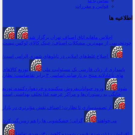
تماس با ما
قوانین و مقررات
اطلاعیه ها
اجلاس ماهانه اتاق اصناف تهران برگزار شد
خودتحریمی از مهم‌ترین مشکلات اصناف/ عینک کالای لوکس نیست
اصلاح غلط‌های املایی در تابلوهای شهری الزامی است/
پاسداری از زبان فارسی یک مسئولیت ملی
توزیع کالاهای
اساسی ۳ برابر تقاضاست/ نظارت‎های ناعادلانه منتج به نارضایتی
واردکننده، توزیع‎کننده و خرده‎فروش می‎شود
ورود حیوانات
خانگی به رستوران‌ها و مراکز عرضه غذا تخلف بهداشتی است
از تصمیم‌سازی تا نظارت؛ اصناف نقش مؤثرتری در بازار
می‌خواهند
گرانی؛ خشکشویی‌ ها را هم زمین‌گیر کرد/
افزایش ۱۱۰درصدی قیمت شوینده کاهش۴۰درصدی تقاضا