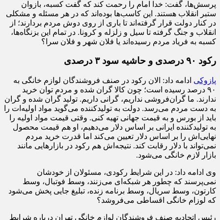
پرسش‌ها، گفت: خدا امام را رحمت کند که گفت کسبه، بازوان
ستبر انقلاب هستند. این کاسب‌ها بوده‌اند که در هر مسئله و مشکلی
در کنار دولت قرار گرفته‌اند تا باری از روی دوش مردم بردارند؛ از
انقلاب و جنگ گرفته تا سیل و زلزله و کرونا. در تمام این بزنگاه‌ها،
کسبه به فریاد مردم رسیده‌اند یا فلان شهر و فلان سرا؟
رکود
۹۰
درصدی و حاشیه سود
۳
درصدی
پازوکی
ادامه داد: الان رکود در صنف فروشندگان لوازم خانگی به
۹۰ درصد رسیده است؛ چون کالا گران شده و مردم توان خرید
ندارند. ما گران‌فروشی نداریم، گرانی داریم. تولید گران شده و گران
به دست مردم می‌رسد. دولت به تولیدکننده می‌گوید مواد اولیه‌ات را
باید از بورس و به قیمت جهانی تهیه کنی. وقتی قیمت مواد اولیه را
به تولیدکننده ایرانی بر اساس دلار می‌دهیم، او هم قیمت محصول
نهایی‌اش را بر اساس دلار تعیین می‌کند اما قدرت خرید مردم
نمی‌تواند با دلار رقابت کند. نتیجه‌اش هم رکود در بازارهایی مانند
بازار لازم خانگی می‌شود.
وی ادامه داد: در این شرایط رکودی، مسئولان از خودشان
نمی‌پرسند که چطور هر شبکه‌ای می‌زنند، وسط فوتبال، وسط
کارتون، وسط سریال، وسط برنامه زنده، تبلیغ جایی پخش می‌شود
که لوزام خانگی اقساطی می‌فروشد؟
رئیس اتحادیه صنف فروشندگان لوازم خانگی تهران درباره شرایط