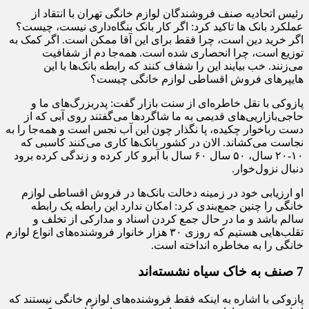
رئیس اتحادیه صنف فروشندگان لوازم خانگی تهران با انتقاد از
عملکرد بانک ها تاکید کرد: اگر کار بانک بنگاه‌داری نیست، چیست؟
اگر خرید دین است، چرا فقط برای این آقا ممکن است. اگر کمک به
توزیع است، چرا انحصاری شده است. همه‌جا دم از شفافیت
می‌زنند. خب بیایند این را شفاف کنند که رابطه بانک‌ها با این
هایپرهای فروش اقساطی لوازم خانگی چیست؟
پازوکی با نقل خاطره‌ای از سنت بازار گفت: پدربزرگ‌های ما و
حاجی‌بازاریی‌های قدیمی به ما شاگردها می‌گفتند روی آبی که از
دست رباخوار چکیده، پا نگذار چون این آب نجس است و همه‌جا را به
نجاست می‌کشاند. الان در کشور بانک‌ها کاری می‌کنند کاسبی که
۱۰-۲۰ سال، ۵۰ سال ۶۰ سال با آبرو کار کرده و زندگی کرده برود
دنبال نزول‌خوار.
او ارزیابی خود در زمینه دخالت بانک‌ها در فروش اقساطی لوازم
خانگی را چنین جمع‌بندی کرد: امکان ندارد این رابطه یک رابطه
سالم باشد و ما در حال جمع کردن اسناد و مدارکی از تخلف و
تقلب‌هایی هستیم که روزی ۳۰ هزار خانوار فروشنده‌های انواع لوازم
خانگی را به مخاطره انداخته است.
7 صنف به خاک سیاه نشسته‌اند
پازوکی با اشاره به اینکه فقط فروشنده‌های لوازم خانگی نیستند که