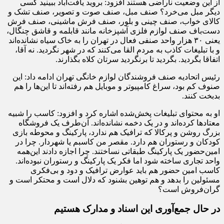
از این وضعیت ناراضی هستند افزود: بروید یافت‌آباد ببینید کسی
دیگر مبل می‌خرد؟ صنف مبل، صنف صوت و تصویر، صنف تشک و
کالای خواب، صنف چینی و بلور، صنف فرش ماشینی، صنف فرش
دست‌باف صنف لوازم فلزی آشپزخانه مانند قابلمه و قاشق چنگال،
یعنی ۳۰ هزار واحد صنفی فعال در تهران را به خاک سیاه نشانده‌اند
و با تبلیغات کاذب به مردم القا می‌کنند که در شهر نگردید. نه آقا،
اتفاقا بگردید. بگردید تا برنگردید سرتان کلاه بگذارند.
رئیس اتحادیه صنف فروشندگان لوازم خانگی تهران ادامه داد: این
صنوف کم بود، سراغ کامپیوتر و موبایل هم رفته‌اند تا این‌ها را هم
بدبخت کنند.
او به محتوای تبلیغات پخش‌شده اشاره کرد و افزود: کاسب را شبیه
معتادها کرده‌اند و در یک دخمه نشانده‌اند. آن‌طرف یک فروشگاه
بزرگ روشن و پرکالا که ترافیک هم ندارد، پارکینگ و محوطه بازی
کودکان و رستوران هم دارد. مقصر من کاسبم یا شهردار. چرا در
امین‌حضور یک پارکینگ طبقاتی نساختند. چرا اجازه دادند این‌همه
واحد تجاری ساخته شود اما فکر یک پارکینگ و رستوران نبوده‌اند.
کاسب امین حضور هم باید عوارض ترافیک و دود و بی‌فکری
مسئولین را بدهد و هم توهین بشنود که دلال است و محتکر است و
گران‌فروش است؟
در حال جمع‌آوری این اسناد و مدارک هستیم