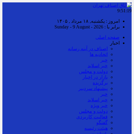
9:51:19
امروز : یکشنبه, ۱۸ مرداد , ۱۴۰۵
برابر با : Sunday - 9 August - 2026
صفحه اصلی
اخبار
اصناف در آینه رسانه
اتحادیه ها
خبر
خبر اسلايد
دولت و مجلس
بازار در اخبار
برگزیده
پیشنهاد سردبیر
خبر
خبر اسلايد
خبر ویژه
دولت و مجلس
فعالیت کاربردی
گفتگو
هیئت رئیسه
یادداشت