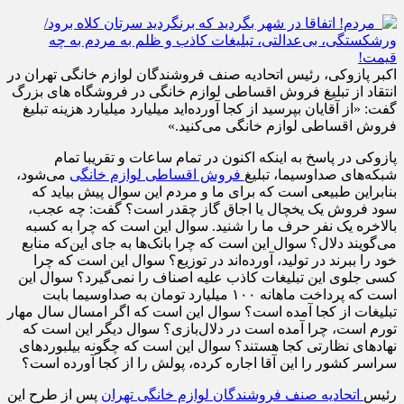
اکبر پازوکی، رئیس اتحادیه صنف فروشندگان لوازم خانگی تهران در
انتقاد از تبلیغ فروش اقساطی لوازم خانگی در فروشگاه های بزرگ
گفت: «از آقایان بپرسید از کجا آورده‌اید میلیارد میلیارد هزینه تبلیغ
فروش اقساطی لوازم خانگی می‌کنید.»
پازوکی در پاسخ به اینکه اکنون در تمام ساعات و تقریبا تمام
شبکه‌های صداوسیما، تبلیغ
فروش اقساطی لوازم خانگی
می‌شود،
بنابراین طبیعی است که برای ما و مردم این سوال پیش بیاید که
سود فروش یک یخچال یا اجاق گاز چقدر است؟ گفت: چه عجب،
بالاخره یک نفر حرف ما را شنید. سوال این است که چرا به کسبه
می‌گویند دلال؟ سوال این است که چرا بانک‌ها به جای این‌که منابع
خود را ببرند در تولید، آورده‌اند در توزیع؟ سوال این است که چرا
کسی جلوی این تبلیغات کاذب علیه اصناف را نمی‌گیرد؟ سوال این
است که پرداخت ماهانه ۱۰۰ میلیارد تومان به صداوسیما بابت
تبلیغات از کجا آمده است؟ سوال این است که اگر امسال سال مهار
تورم است، چرا آمده است در دلال‌بازی؟ سوال دیگر این است که
نهادهای نظارتی کجا هستند؟ سوال این است که چگونه بیلبوردهای
سراسر کشور را این آقا اجاره کرده، پولش را از کجا آورده است؟
رئیس
اتحادیه صنف فروشندگان لوازم خانگی تهران
پس از طرح این