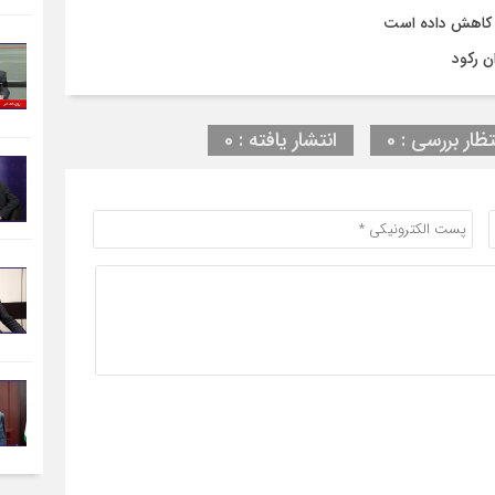
 کاهش داده است
ن رکود
تظار بررسی : 0
انتشار یافته : 0