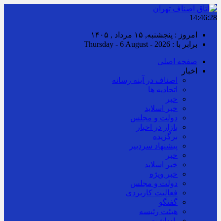
14:46:29
امروز : پنجشنبه, ۱۵ مرداد , ۱۴۰۵
برابر با : Thursday - 6 August - 2026
صفحه اصلی
اخبار
اصناف در آینه رسانه
اتحادیه ها
خبر
خبر اسلايد
دولت و مجلس
بازار در اخبار
برگزیده
پیشنهاد سردبیر
خبر
خبر اسلايد
خبر ویژه
دولت و مجلس
فعالیت کاربردی
گفتگو
هیئت رئیسه
یادداشت