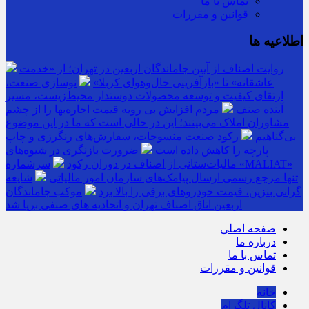
تماس با ما
قوانین و مقررات
اطلاعیه ها
روایت اصناف از آیین جاماندگان اربعین در تهران؛ از «خدمت
عاشقانه» تا «بازآفرینی حال‌وهوای کربلا»
نوسازی صنعت،
ارتقای کیفیت و توسعه محصولات دوستدار محیط‌زیست، مسیر
آینده صنف
مردم افزایش بی رویه قیمت اجاره‌بها را از چشم
مشاوران املاک می‌بینند؛ این در حالی است که ما در این موضوع
بی‌گناهیم
رکود صنعت منسوجات، سفارش‌های رنگرزی و چاپ
پارچه را کاهش داده است
ضرورت بازنگری در شیوه‌های
مالیات‌ستانی از اصناف در دوران رکود
سرشماره «MALIAT»
تنها مرجع رسمی ارسال پیامک‌های سازمان امور مالیاتی
شایعه
گرانی بنزین، قیمت خودروهای برقی را بالا برد
موکب جاماندگان
اربعین اتاق اصناف تهران و اتحادیه های صنفی برپا شد
صفحه اصلی
درباره ما
تماس با ما
قوانین و مقررات
خانه
کانال تلگرام